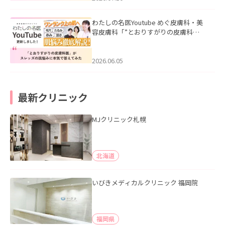
わたしの名医Youtube めぐ皮膚科・美
容皮膚科「”とおりすがりの皮膚科
医”がスレッズの肌悩みに本気で答えて
みた」を公開いたしました。
2026.06.05
最新クリニック
MJクリニック札幌
北海道
いびきメディカルクリニック 福岡院
福岡県