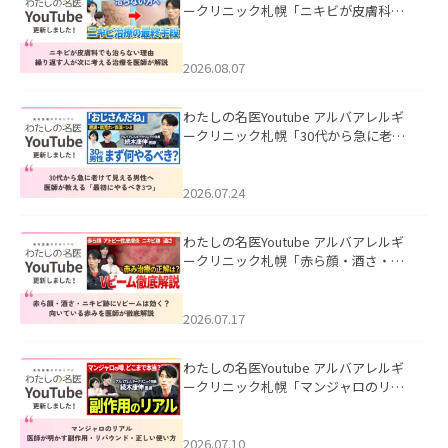
ークリニック札幌「ニキビが皮膚科で
も治らない理由｜繰り返す人が次に考
える治療を医師が解説」を公開いたし
ました。
2026.08.07
わたしの名医Youtube アルバアレルギ
ークリニック札幌「30代から急に老け
て見える男性へ｜医師が教える「最初
にやるべき3つ」」を公開いたしまし
た。
2026.07.24
わたしの名医Youtube アルバアレルギ
ークリニック札幌「赤ら顔・酒さ・ニ
キビ跡にVビームは効く？向いている赤
みを医師が徹底解説」を公開いたしま
した。
2026.07.17
わたしの名医Youtube アルバアレルギ
ークリニック札幌「マンジャロのリア
ル｜医師が明かす副作用・リバウン
ド・正しい使い方」を公開いたしまし
た。
2026.07.10