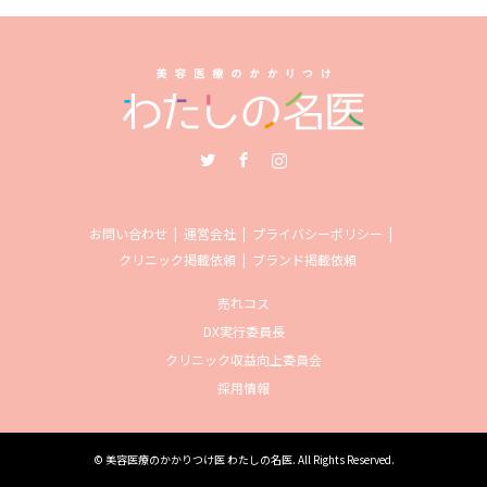
Twitter
Facebook
Instagram
お問い合わせ
運営会社
プライバシーポリシー
クリニック掲載依頼
ブランド掲載依頼
売れコス
DX実行委員長
クリニック収益向上委員会
採用情報
©
美容医療のかかりつけ医 わたしの名医
. All Rights Reserved.