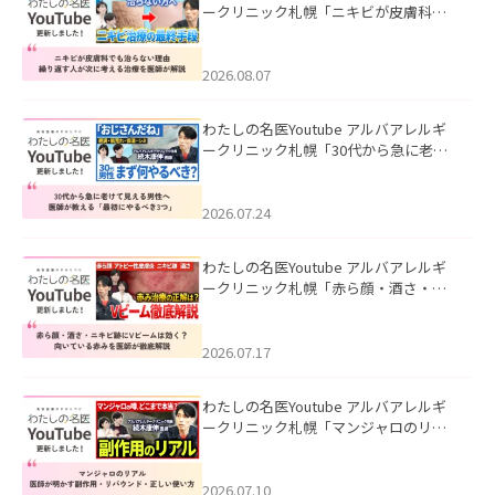
ークリニック札幌「ニキビが皮膚科で
も治らない理由｜繰り返す人が次に考
える治療を医師が解説」を公開いたし
ました。
2026.08.07
わたしの名医Youtube アルバアレルギ
ークリニック札幌「30代から急に老け
て見える男性へ｜医師が教える「最初
にやるべき3つ」」を公開いたしまし
た。
2026.07.24
わたしの名医Youtube アルバアレルギ
ークリニック札幌「赤ら顔・酒さ・ニ
キビ跡にVビームは効く？向いている赤
みを医師が徹底解説」を公開いたしま
した。
2026.07.17
わたしの名医Youtube アルバアレルギ
ークリニック札幌「マンジャロのリア
ル｜医師が明かす副作用・リバウン
ド・正しい使い方」を公開いたしまし
た。
2026.07.10