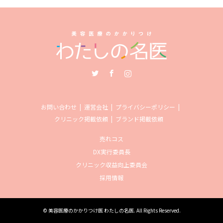
Twitter
Facebook
Instagram
お問い合わせ
運営会社
プライバシーポリシー
クリニック掲載依頼
ブランド掲載依頼
売れコス
DX実行委員長
クリニック収益向上委員会
採用情報
©
美容医療のかかりつけ医 わたしの名医
. All Rights Reserved.