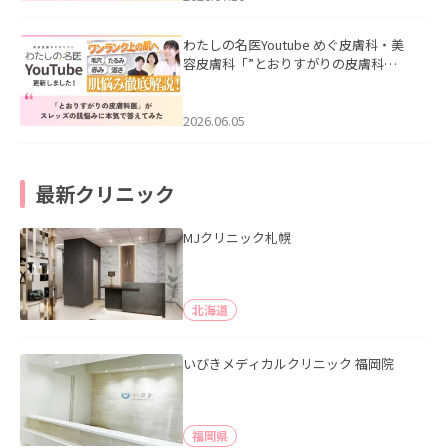
わたしの名医Youtube めぐ皮膚科・美
容皮膚科「”とおりすがりの皮膚科
医”がスレッズの肌悩みに本気で答えて
みた」を公開いたしました。
2026.06.05
最新クリニック
MJクリニック札幌
北海道
いびきメディカルクリニック 福岡院
福岡県