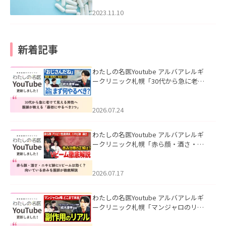
2023.11.10
新着記事
わたしの名医Youtube アルバアレルギ
ークリニック札幌「30代から急に老け
て見える男性へ｜医師が教える「最初
にやるべき3つ」」を公開いたしまし
た。
2026.07.24
わたしの名医Youtube アルバアレルギ
ークリニック札幌「赤ら顔・酒さ・ニ
キビ跡にVビームは効く？向いている赤
みを医師が徹底解説」を公開いたしま
した。
2026.07.17
わたしの名医Youtube アルバアレルギ
ークリニック札幌「マンジャロのリア
ル｜医師が明かす副作用・リバウン