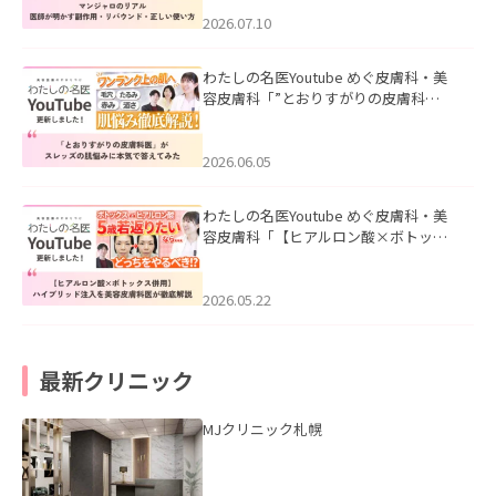
ド・正しい使い方」を公開いたしまし
た。
2026.07.10
わたしの名医Youtube めぐ皮膚科・美
容皮膚科「”とおりすがりの皮膚科
医”がスレッズの肌悩みに本気で答えて
みた」を公開いたしました。
2026.06.05
わたしの名医Youtube めぐ皮膚科・美
容皮膚科「【ヒアルロン酸×ボトック
ス併用】ハイブリッド注入を美容皮膚
科医が徹底解説」を公開いたしまし
た。
2026.05.22
最新クリニック
MJクリニック札幌