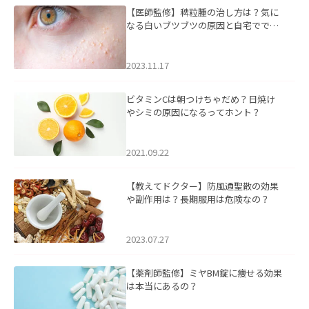
【医師監修】稗粒腫の治し方は？気に
なる白いブツブツの原因と自宅ででき
るケアについて
2023.11.17
ビタミンCは朝つけちゃだめ？日焼け
やシミの原因になるってホント？
2021.09.22
【教えてドクター】防風通聖散の効果
や副作用は？長期服用は危険なの？
2023.07.27
【薬剤師監修】ミヤBM錠に痩せる効果
は本当にあるの？