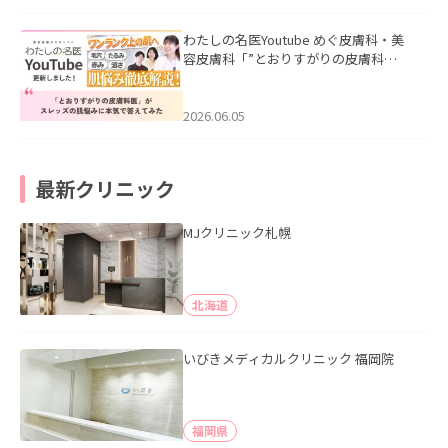
わたしの名医Youtube めぐ皮膚科・美
容皮膚科「”とおりすがりの皮膚科
医”がスレッズの肌悩みに本気で答えて
みた」を公開いたしました。
2026.06.05
最新クリニック
MJクリニック札幌
北海道
いびきメディカルクリニック 福岡院
福岡県