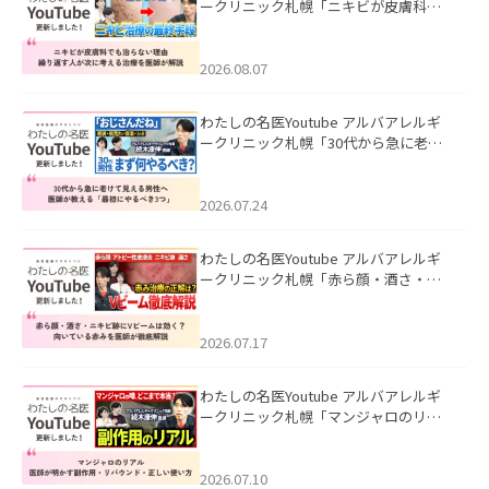
ークリニック札幌「ニキビが皮膚科で
も治らない理由｜繰り返す人が次に考
える治療を医師が解説」を公開いたし
ました。
2026.08.07
わたしの名医Youtube アルバアレルギ
ークリニック札幌「30代から急に老け
て見える男性へ｜医師が教える「最初
にやるべき3つ」」を公開いたしまし
た。
2026.07.24
わたしの名医Youtube アルバアレルギ
ークリニック札幌「赤ら顔・酒さ・ニ
キビ跡にVビームは効く？向いている赤
みを医師が徹底解説」を公開いたしま
した。
2026.07.17
わたしの名医Youtube アルバアレルギ
ークリニック札幌「マンジャロのリア
ル｜医師が明かす副作用・リバウン
ド・正しい使い方」を公開いたしまし
た。
2026.07.10