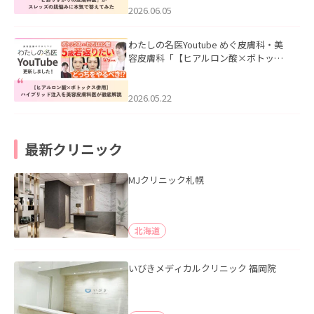
2026.06.05
わたしの名医Youtube めぐ皮膚科・美
容皮膚科「【ヒアルロン酸×ボトック
ス併用】ハイブリッド注入を美容皮膚
科医が徹底解説」を公開いたしまし
た。
2026.05.22
最新クリニック
MJクリニック札幌
北海道
いびきメディカルクリニック 福岡院