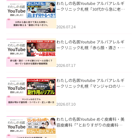
わたしの名医Youtube アルバアレルギ
ークリニック札幌「30代から急に老け
て見える男性へ｜医師が教える「最初
にやるべき3つ」」を公開いたしまし
た。
2026.07.24
わたしの名医Youtube アルバアレルギ
ークリニック札幌「赤ら顔・酒さ・ニ
キビ跡にVビームは効く？向いている赤
みを医師が徹底解説」を公開いたしま
した。
2026.07.17
わたしの名医Youtube アルバアレルギ
ークリニック札幌「マンジャロのリア
ル｜医師が明かす副作用・リバウン
ド・正しい使い方」を公開いたしまし
た。
2026.07.10
わたしの名医Youtube めぐ皮膚科・美
容皮膚科「”とおりすがりの皮膚科
医”がスレッズの肌悩みに本気で答えて
みた」を公開いたしました。