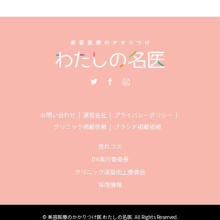
Twitter
Facebook
Instagram
お問い合わせ
運営会社
プライバシーポリシー
クリニック掲載依頼
ブランド掲載依頼
売れコス
DX実行委員長
クリニック収益向上委員会
採用情報
©
美容医療のかかりつけ医 わたしの名医
. All Rights Reserved.