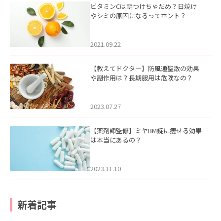
ビタミンCは朝つけちゃだめ？日焼け
やシミの原因になるってホント？
2021.09.22
【教えてドクター】防風通聖散の効果
や副作用は？長期服用は危険なの？
2023.07.27
【薬剤師監修】ミヤBM錠に痩せる効果
は本当にあるの？
2023.11.10
新着記事