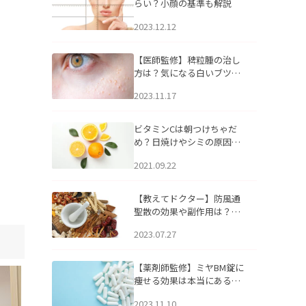
らい？小顔の基準も解説
2023.12.12
【医師監修】稗粒腫の治し
方は？気になる白いブツブ
ツの原因と自宅でできるケ
2023.11.17
アについて
ビタミンCは朝つけちゃだ
め？日焼けやシミの原因に
なるってホント？
2021.09.22
【教えてドクター】防風通
聖散の効果や副作用は？長
期服用は危険なの？
2023.07.27
【薬剤師監修】ミヤBM錠に
痩せる効果は本当にある
の？
2023.11.10