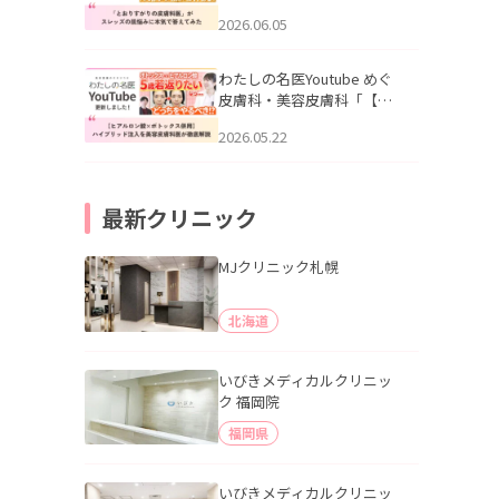
りすがりの皮膚科医”がスレ
2026.06.05
ッズの肌悩みに本気で答え
てみた」を公開いたしまし
た。
わたしの名医Youtube めぐ
皮膚科・美容皮膚科「【ヒ
アルロン酸×ボトックス併
2026.05.22
用】ハイブリッド注入を美
容皮膚科医が徹底解説」を
公開いたしました。
最新クリニック
MJクリニック札幌
北海道
いびきメディカルクリニッ
ク 福岡院
福岡県
いびきメディカルクリニッ