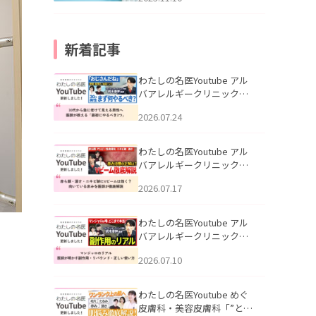
新着記事
わたしの名医Youtube アル
バアレルギークリニック札
幌「30代から急に老けて見
2026.07.24
える男性へ｜医師が教える
「最初にやるべき3つ」」を
公開いたしました。
わたしの名医Youtube アル
バアレルギークリニック札
幌「赤ら顔・酒さ・ニキビ
2026.07.17
跡にVビームは効く？向いて
いる赤みを医師が徹底解
説」を公開いたしました。
わたしの名医Youtube アル
バアレルギークリニック札
幌「マンジャロのリアル｜
2026.07.10
医師が明かす副作用・リバ
ウンド・正しい使い方」を
公開いたしました。
わたしの名医Youtube めぐ
皮膚科・美容皮膚科「”とお