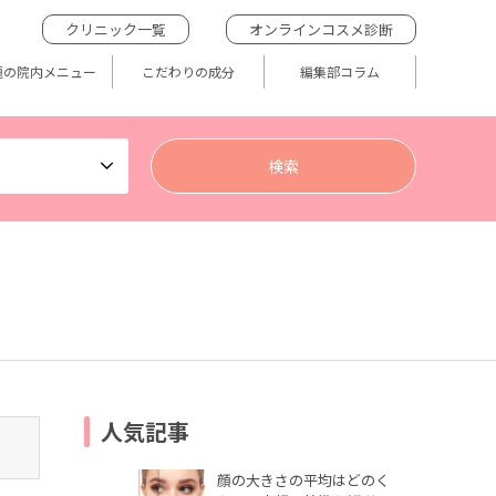
クリニック一覧
オンラインコスメ診断
題の院内メニュー
こだわりの成分
編集部コラム
人気記事
顔の大きさの平均はどのく