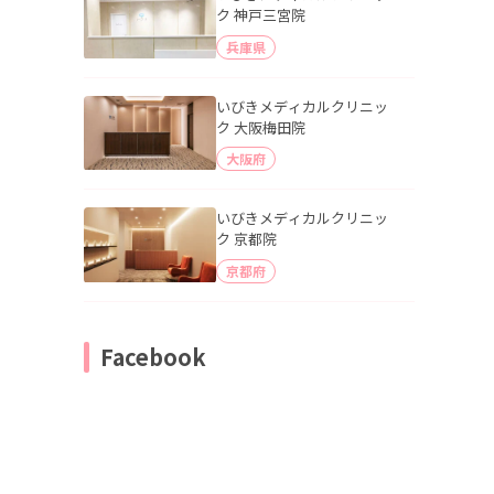
ク 神戸三宮院
兵庫県
いびきメディカルクリニッ
ク 大阪梅田院
大阪府
いびきメディカルクリニッ
ク 京都院
京都府
Facebook