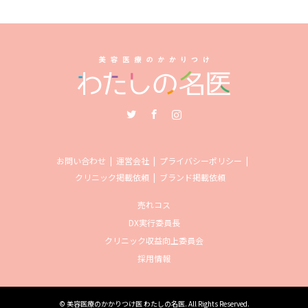
Twitter
Facebook
Instagram
お問い合わせ
運営会社
プライバシーポリシー
クリニック掲載依頼
ブランド掲載依頼
売れコス
DX実行委員長
クリニック収益向上委員会
採用情報
©
美容医療のかかりつけ医 わたしの名医
. All Rights Reserved.