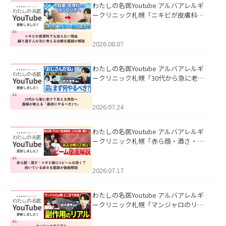
わたしの名医Youtube アルバアレルギ
ークリニック札幌「ニキビが皮膚科で
も治らない理由｜繰り返す人が次に考
える治療を医師が解説」を公開いたし
ました。
2026.08.07
わたしの名医Youtube アルバアレルギ
ークリニック札幌「30代から急に老け
て見える男性へ｜医師が教える「最初
にやるべき3つ」」を公開いたしまし
た。
2026.07.24
わたしの名医Youtube アルバアレルギ
ークリニック札幌「赤ら顔・酒さ・ニ
キビ跡にVビームは効く？向いている赤
みを医師が徹底解説」を公開いたしま
した。
2026.07.17
わたしの名医Youtube アルバアレルギ
ークリニック札幌「マンジャロのリア
ル｜医師が明かす副作用・リバウン
ド・正しい使い方」を公開いたしまし