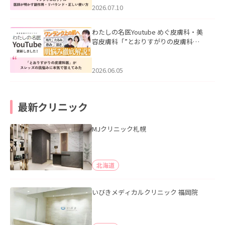
た。
2026.07.10
わたしの名医Youtube めぐ皮膚科・美
容皮膚科「”とおりすがりの皮膚科
医”がスレッズの肌悩みに本気で答えて
みた」を公開いたしました。
2026.06.05
最新クリニック
MJクリニック札幌
北海道
いびきメディカルクリニック 福岡院