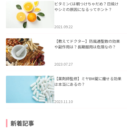
ビタミンCは朝つけちゃだめ？日焼け
やシミの原因になるってホント？
2021.09.22
【教えてドクター】防風通聖散の効果
や副作用は？長期服用は危険なの？
2023.07.27
【薬剤師監修】ミヤBM錠に痩せる効果
は本当にあるの？
2023.11.10
新着記事