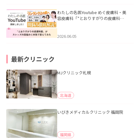
わたしの名医Youtube めぐ皮膚科・美
容皮膚科「”とおりすがりの皮膚科
医”がスレッズの肌悩みに本気で答えて
みた」を公開いたしました。
2026.06.05
最新クリニック
MJクリニック札幌
北海道
いびきメディカルクリニック 福岡院
福岡県