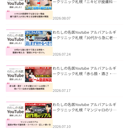
ークリニック札幌「ニキビが皮膚科で
も治らない理由｜繰り返す人が次に考
える治療を医師が解説」を公開いたし
ました。
2026.08.07
わたしの名医Youtube アルバアレルギ
ークリニック札幌「30代から急に老け
て見える男性へ｜医師が教える「最初
にやるべき3つ」」を公開いたしまし
た。
2026.07.24
わたしの名医Youtube アルバアレルギ
ークリニック札幌「赤ら顔・酒さ・ニ
キビ跡にVビームは効く？向いている赤
みを医師が徹底解説」を公開いたしま
した。
2026.07.17
わたしの名医Youtube アルバアレルギ
ークリニック札幌「マンジャロのリア
ル｜医師が明かす副作用・リバウン
ド・正しい使い方」を公開いたしまし
た。
2026.07.10