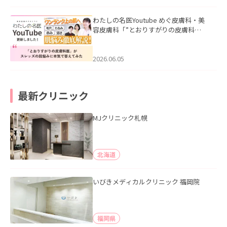
わたしの名医Youtube めぐ皮膚科・美
容皮膚科「”とおりすがりの皮膚科
医”がスレッズの肌悩みに本気で答えて
みた」を公開いたしました。
2026.06.05
最新クリニック
MJクリニック札幌
北海道
いびきメディカルクリニック 福岡院
福岡県