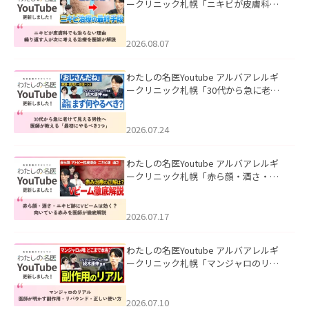
ークリニック札幌「ニキビが皮膚科で
も治らない理由｜繰り返す人が次に考
える治療を医師が解説」を公開いたし
ました。
2026.08.07
わたしの名医Youtube アルバアレルギ
ークリニック札幌「30代から急に老け
て見える男性へ｜医師が教える「最初
にやるべき3つ」」を公開いたしまし
た。
2026.07.24
わたしの名医Youtube アルバアレルギ
ークリニック札幌「赤ら顔・酒さ・ニ
キビ跡にVビームは効く？向いている赤
みを医師が徹底解説」を公開いたしま
した。
2026.07.17
わたしの名医Youtube アルバアレルギ
ークリニック札幌「マンジャロのリア
ル｜医師が明かす副作用・リバウン
ド・正しい使い方」を公開いたしまし
た。
2026.07.10