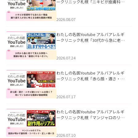
ークリニック札幌「ニキビが皮膚科で
も治らない理由｜繰り返す人が次に考
える治療を医師が解説」を公開いたし
ました。
2026.08.07
わたしの名医Youtube アルバアレルギ
ークリニック札幌「30代から急に老け
て見える男性へ｜医師が教える「最初
にやるべき3つ」」を公開いたしまし
た。
2026.07.24
わたしの名医Youtube アルバアレルギ
ークリニック札幌「赤ら顔・酒さ・ニ
キビ跡にVビームは効く？向いている赤
みを医師が徹底解説」を公開いたしま
した。
2026.07.17
わたしの名医Youtube アルバアレルギ
ークリニック札幌「マンジャロのリア
ル｜医師が明かす副作用・リバウン
ド・正しい使い方」を公開いたしまし
た。
2026.07.10