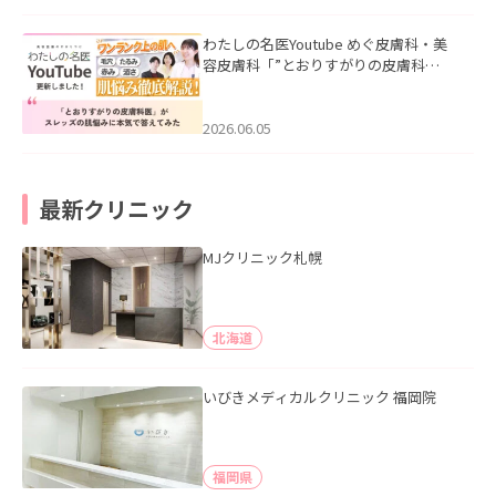
わたしの名医Youtube めぐ皮膚科・美
容皮膚科「”とおりすがりの皮膚科
医”がスレッズの肌悩みに本気で答えて
みた」を公開いたしました。
2026.06.05
最新クリニック
MJクリニック札幌
北海道
いびきメディカルクリニック 福岡院
福岡県