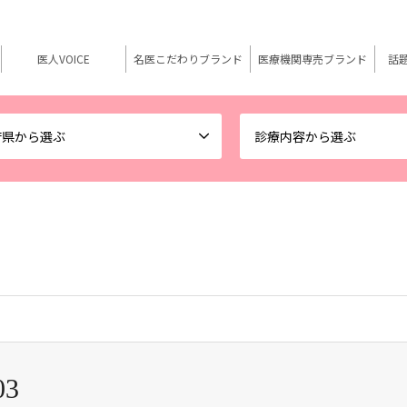
医人VOICE
名医こだわりブランド
医療機関専売ブランド
話
府県から選ぶ
診療内容から選ぶ
03