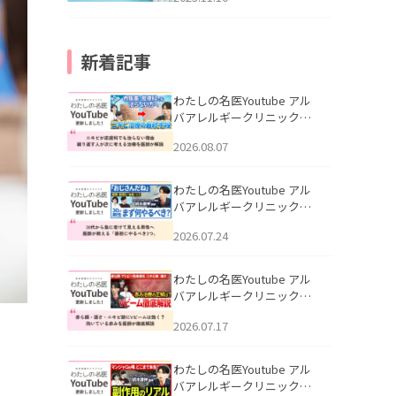
新着記事
わたしの名医Youtube アル
バアレルギークリニック札
幌「ニキビが皮膚科でも治
2026.08.07
らない理由｜繰り返す人が
次に考える治療を医師が解
説」を公開いたしました。
わたしの名医Youtube アル
バアレルギークリニック札
幌「30代から急に老けて見
2026.07.24
える男性へ｜医師が教える
「最初にやるべき3つ」」を
公開いたしました。
わたしの名医Youtube アル
バアレルギークリニック札
幌「赤ら顔・酒さ・ニキビ
2026.07.17
跡にVビームは効く？向いて
いる赤みを医師が徹底解
説」を公開いたしました。
わたしの名医Youtube アル
バアレルギークリニック札