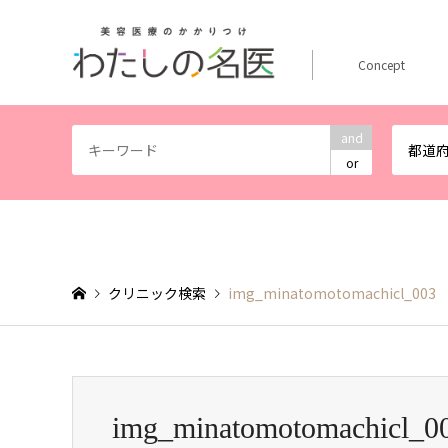
Concept
and
都道
or
クリニック検索
img_minatomotomachicl_003
img_minatomotomachicl_0