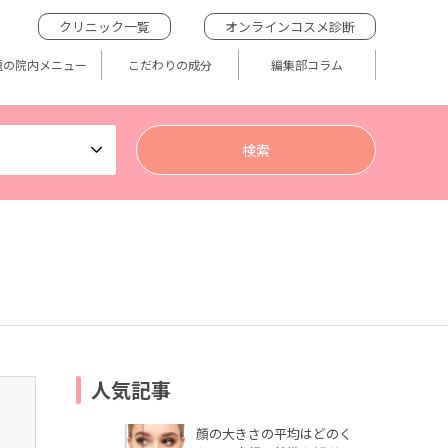
クリニック一覧
オンラインコスメ診断
題の院内メニュー
こだわりの成分
編集部コラム
人気記事
顔の大きさの平均はどのく