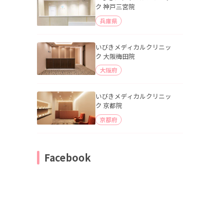
ク 神戸三宮院
兵庫県
いびきメディカルクリニッ
ク 大阪梅田院
大阪府
いびきメディカルクリニッ
ク 京都院
京都府
Facebook