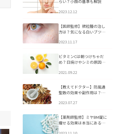
らい？小顔の基準も解説
2023.12.12
【医師監修】稗粒腫の治し
方は？気になる白いブツブ
ツの原因と自宅でできるケ
2023.11.17
アについて
ビタミンCは朝つけちゃだ
め？日焼けやシミの原因に
なるってホント？
2021.09.22
【教えてドクター】防風通
聖散の効果や副作用は？長
期服用は危険なの？
2023.07.27
【薬剤師監修】ミヤBM錠に
痩せる効果は本当にある
の？
2023.11.10