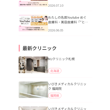
幌「マンジャロのリアル｜
2026.07.10
医師が明かす副作用・リバ
ウンド・正しい使い方」を
公開いたしました。
わたしの名医Youtube めぐ
皮膚科・美容皮膚科「”とお
りすがりの皮膚科医”がスレ
2026.06.05
ッズの肌悩みに本気で答え
てみた」を公開いたしまし
た。
最新クリニック
MJクリニック札幌
北海道
いびきメディカルクリニッ
ク 福岡院
福岡県
いびきメディカルクリニッ