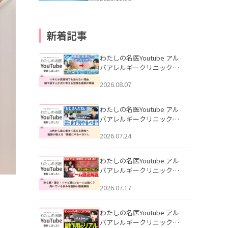
新着記事
わたしの名医Youtube アル
バアレルギークリニック札
幌「ニキビが皮膚科でも治
2026.08.07
らない理由｜繰り返す人が
次に考える治療を医師が解
説」を公開いたしました。
わたしの名医Youtube アル
バアレルギークリニック札
幌「30代から急に老けて見
2026.07.24
える男性へ｜医師が教える
「最初にやるべき3つ」」を
公開いたしました。
わたしの名医Youtube アル
バアレルギークリニック札
幌「赤ら顔・酒さ・ニキビ
2026.07.17
跡にVビームは効く？向いて
いる赤みを医師が徹底解
説」を公開いたしました。
わたしの名医Youtube アル
バアレルギークリニック札