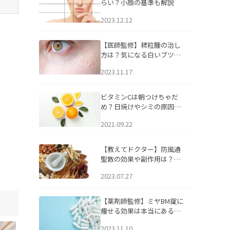
らい？小顔の基準も解説
2023.12.12
【医師監修】稗粒腫の治し
方は？気になる白いブツブ
ツの原因と自宅でできるケ
2023.11.17
アについて
ビタミンCは朝つけちゃだ
め？日焼けやシミの原因に
なるってホント？
2021.09.22
【教えてドクター】防風通
聖散の効果や副作用は？長
期服用は危険なの？
2023.07.27
【薬剤師監修】ミヤBM錠に
痩せる効果は本当にある
の？
2023.11.10