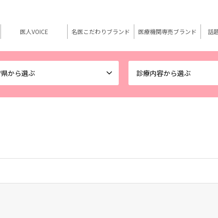
医人VOICE
名医こだわりブランド
医療機関専売ブランド
話
府県から選ぶ
診療内容から選ぶ