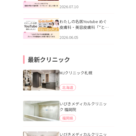
幌「マンジャロのリアル｜
2026.07.10
医師が明かす副作用・リバ
ウンド・正しい使い方」を
公開いたしました。
わたしの名医Youtube めぐ
皮膚科・美容皮膚科「”とお
りすがりの皮膚科医”がスレ
2026.06.05
ッズの肌悩みに本気で答え
てみた」を公開いたしまし
た。
最新クリニック
MJクリニック札幌
北海道
いびきメディカルクリニッ
ク 福岡院
福岡県
いびきメディカルクリニッ