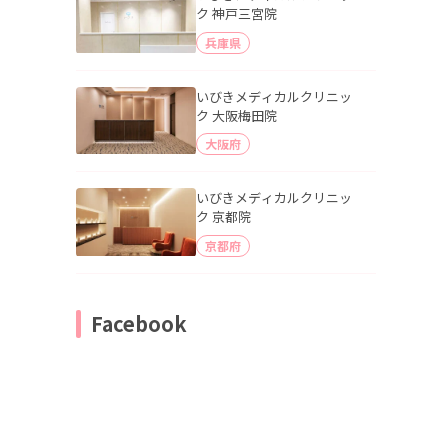
ク 神戸三宮院
兵庫県
いびきメディカルクリニッ
ク 大阪梅田院
大阪府
いびきメディカルクリニッ
ク 京都院
京都府
Facebook