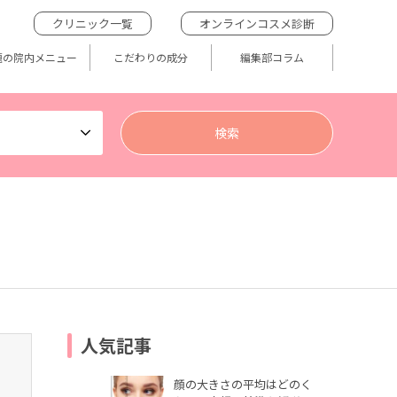
クリニック一覧
オンラインコスメ診断
題の院内メニュー
こだわりの成分
編集部コラム
人気記事
顔の大きさの平均はどのく