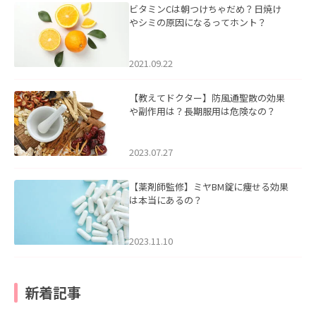
ビタミンCは朝つけちゃだめ？日焼け
やシミの原因になるってホント？
2021.09.22
【教えてドクター】防風通聖散の効果
や副作用は？長期服用は危険なの？
2023.07.27
【薬剤師監修】ミヤBM錠に痩せる効果
は本当にあるの？
2023.11.10
新着記事