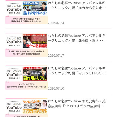
わたしの名医Youtube アルバアレルギ
ークリニック札幌「30代から急に老け
て見える男性へ｜医師が教える「最初
にやるべき3つ」」を公開いたしまし
た。
2026.07.24
わたしの名医Youtube アルバアレルギ
ークリニック札幌「赤ら顔・酒さ・ニ
キビ跡にVビームは効く？向いている赤
みを医師が徹底解説」を公開いたしま
した。
2026.07.17
わたしの名医Youtube アルバアレルギ
ークリニック札幌「マンジャロのリア
ル｜医師が明かす副作用・リバウン
ド・正しい使い方」を公開いたしまし
た。
2026.07.10
わたしの名医Youtube めぐ皮膚科・美
容皮膚科「”とおりすがりの皮膚科
医”がスレッズの肌悩みに本気で答えて
みた」を公開いたしました。