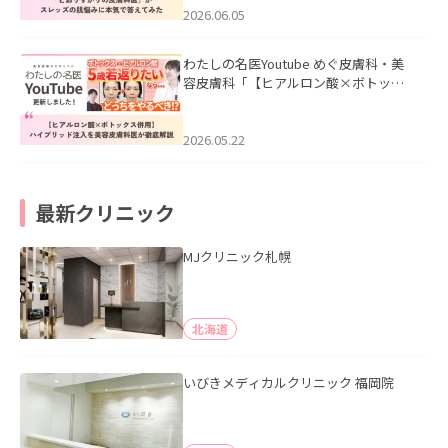
2026.06.05
わたしの名医Youtube めぐ皮膚科・美
容皮膚科「【ヒアルロン酸×ボトック
ス併用】ハイブリッド注入を美容皮膚
科医が徹底解説」を公開いたしまし
た。
2026.05.22
最新クリニック
MJクリニック札幌
北海道
いびきメディカルクリニック 福岡院