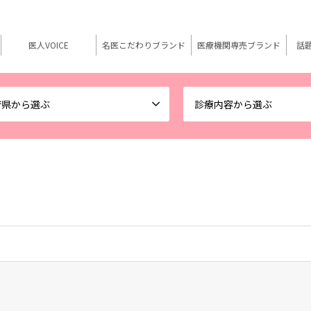
医人VOICE
名医こだわりブランド
医療機関専売ブランド
話
府県から選ぶ
診療内容から選ぶ