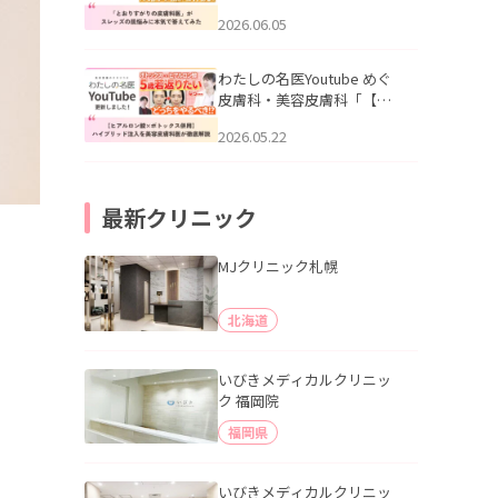
りすがりの皮膚科医”がスレ
2026.06.05
ッズの肌悩みに本気で答え
てみた」を公開いたしまし
た。
わたしの名医Youtube めぐ
皮膚科・美容皮膚科「【ヒ
アルロン酸×ボトックス併
2026.05.22
用】ハイブリッド注入を美
容皮膚科医が徹底解説」を
公開いたしました。
最新クリニック
MJクリニック札幌
北海道
いびきメディカルクリニッ
ク 福岡院
福岡県
いびきメディカルクリニッ