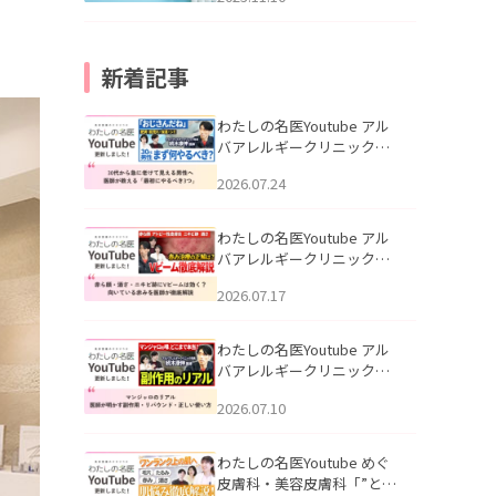
新着記事
わたしの名医Youtube アル
バアレルギークリニック札
幌「30代から急に老けて見
2026.07.24
える男性へ｜医師が教える
「最初にやるべき3つ」」を
公開いたしました。
わたしの名医Youtube アル
バアレルギークリニック札
幌「赤ら顔・酒さ・ニキビ
2026.07.17
跡にVビームは効く？向いて
いる赤みを医師が徹底解
説」を公開いたしました。
わたしの名医Youtube アル
バアレルギークリニック札
幌「マンジャロのリアル｜
2026.07.10
医師が明かす副作用・リバ
ウンド・正しい使い方」を
公開いたしました。
わたしの名医Youtube めぐ
皮膚科・美容皮膚科「”とお