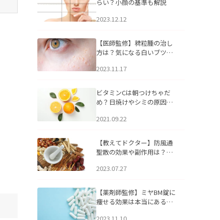
らい？小顔の基準も解説
2023.12.12
【医師監修】稗粒腫の治し
方は？気になる白いブツブ
ツの原因と自宅でできるケ
2023.11.17
アについて
ビタミンCは朝つけちゃだ
め？日焼けやシミの原因に
なるってホント？
2021.09.22
【教えてドクター】防風通
聖散の効果や副作用は？長
期服用は危険なの？
2023.07.27
【薬剤師監修】ミヤBM錠に
痩せる効果は本当にある
の？
2023.11.10