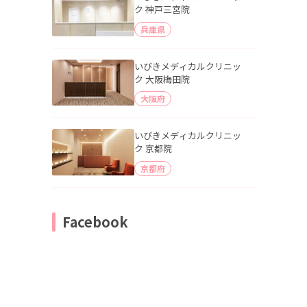
ク 神戸三宮院
兵庫県
いびきメディカルクリニッ
ク 大阪梅田院
大阪府
いびきメディカルクリニッ
ク 京都院
京都府
Facebook