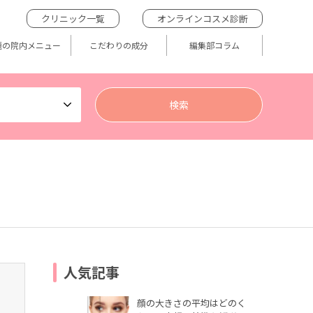
クリニック一覧
オンラインコスメ診断
題の院内メニュー
こだわりの成分
編集部コラム
人気記事
顔の大きさの平均はどのく