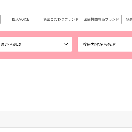
医人VOICE
名医こだわりブランド
医療機関専売ブランド
話
府県から選ぶ
診療内容から選ぶ