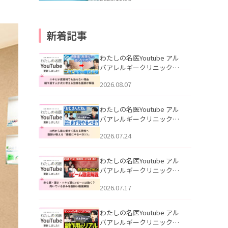
新着記事
わたしの名医Youtube アル
バアレルギークリニック札
幌「ニキビが皮膚科でも治
2026.08.07
らない理由｜繰り返す人が
次に考える治療を医師が解
説」を公開いたしました。
わたしの名医Youtube アル
バアレルギークリニック札
幌「30代から急に老けて見
2026.07.24
える男性へ｜医師が教える
「最初にやるべき3つ」」を
公開いたしました。
わたしの名医Youtube アル
バアレルギークリニック札
幌「赤ら顔・酒さ・ニキビ
2026.07.17
跡にVビームは効く？向いて
いる赤みを医師が徹底解
説」を公開いたしました。
わたしの名医Youtube アル
バアレルギークリニック札