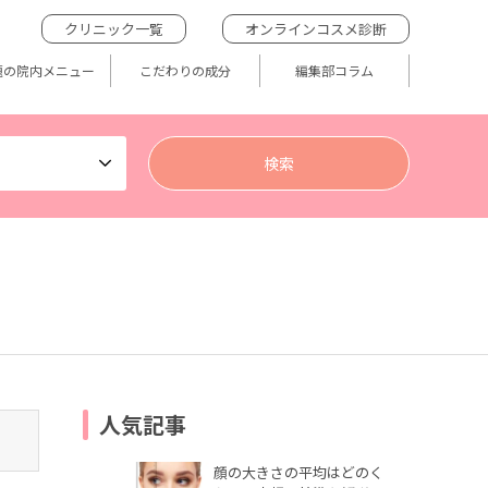
クリニック一覧
オンラインコスメ診断
題の院内メニュー
こだわりの成分
編集部コラム
人気記事
顔の大きさの平均はどのく