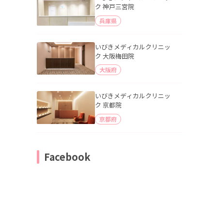
ク 神戸三宮院
兵庫県
いびきメディカルクリニッ
ク 大阪梅田院
大阪府
いびきメディカルクリニッ
ク 京都院
京都府
Facebook