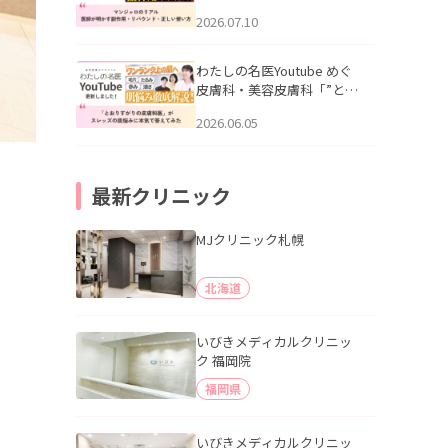
幌「マンジャロのリアル｜
2026.07.10
医師が明かす副作用・リバ
ウンド・正しい使い方」を
公開いたしました。
わたしの名医Youtube めぐ
皮膚科・美容皮膚科「”とお
りすがりの皮膚科医”がスレ
2026.06.05
ッズの肌悩みに本気で答え
てみた」を公開いたしまし
た。
最新クリニック
MJクリニック札幌
北海道
いびきメディカルクリニッ
ク 福岡院
福岡県
いびきメディカルクリニッ