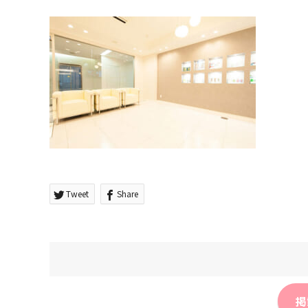
Tweet
Share
掲