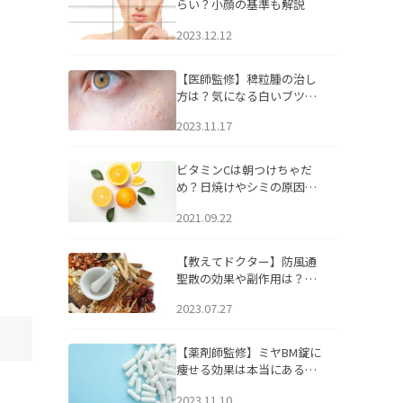
らい？小顔の基準も解説
2023.12.12
【医師監修】稗粒腫の治し
方は？気になる白いブツブ
ツの原因と自宅でできるケ
2023.11.17
アについて
ビタミンCは朝つけちゃだ
め？日焼けやシミの原因に
なるってホント？
2021.09.22
【教えてドクター】防風通
聖散の効果や副作用は？長
期服用は危険なの？
2023.07.27
【薬剤師監修】ミヤBM錠に
痩せる効果は本当にある
の？
2023.11.10