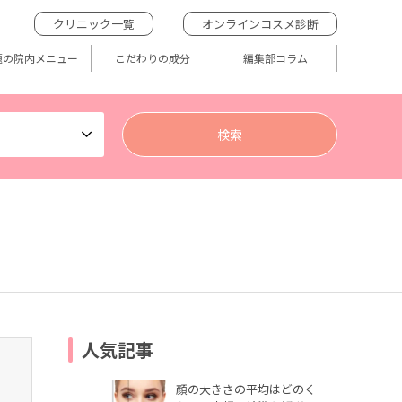
クリニック一覧
オンラインコスメ診断
題の院内メニュー
こだわりの成分
編集部コラム
人気記事
顔の大きさの平均はどのく