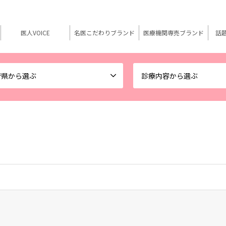
医人VOICE
名医こだわりブランド
医療機関専売ブランド
話
府県から選ぶ
診療内容から選ぶ