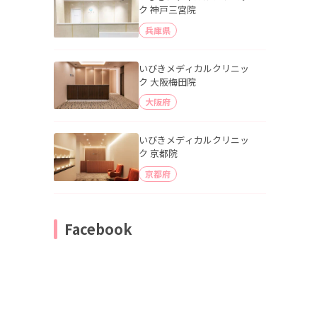
ク 神戸三宮院
兵庫県
いびきメディカルクリニッ
ク 大阪梅田院
大阪府
いびきメディカルクリニッ
ク 京都院
京都府
Facebook