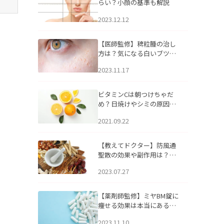
らい？小顔の基準も解説
2023.12.12
【医師監修】稗粒腫の治し
方は？気になる白いブツブ
ツの原因と自宅でできるケ
2023.11.17
アについて
ビタミンCは朝つけちゃだ
め？日焼けやシミの原因に
なるってホント？
2021.09.22
【教えてドクター】防風通
聖散の効果や副作用は？長
期服用は危険なの？
2023.07.27
【薬剤師監修】ミヤBM錠に
痩せる効果は本当にある
の？
2023.11.10