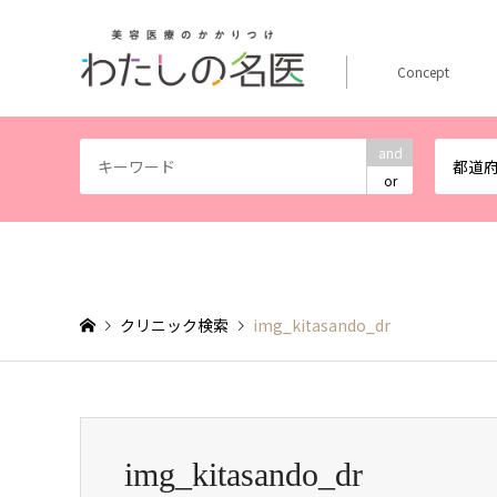
Concept
and
都道
or
クリニック検索
img_kitasando_dr
img_kitasando_dr