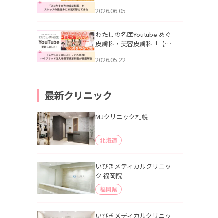
りすがりの皮膚科医”がスレ
2026.06.05
ッズの肌悩みに本気で答え
てみた」を公開いたしまし
た。
わたしの名医Youtube めぐ
皮膚科・美容皮膚科「【ヒ
アルロン酸×ボトックス併
2026.05.22
用】ハイブリッド注入を美
容皮膚科医が徹底解説」を
公開いたしました。
最新クリニック
MJクリニック札幌
北海道
いびきメディカルクリニッ
ク 福岡院
福岡県
いびきメディカルクリニッ