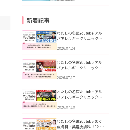
新着記事
わたしの名医Youtube アル
バアレルギークリニック札
幌「30代から急に老けて見
2026.07.24
える男性へ｜医師が教える
「最初にやるべき3つ」」を
公開いたしました。
わたしの名医Youtube アル
バアレルギークリニック札
幌「赤ら顔・酒さ・ニキビ
2026.07.17
跡にVビームは効く？向いて
いる赤みを医師が徹底解
説」を公開いたしました。
わたしの名医Youtube アル
バアレルギークリニック札
幌「マンジャロのリアル｜
2026.07.10
医師が明かす副作用・リバ
ウンド・正しい使い方」を
公開いたしました。
わたしの名医Youtube めぐ
皮膚科・美容皮膚科「”とお