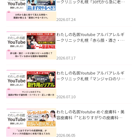
ークリニック札幌「30代から急に老け
て見える男性へ｜医師が教える「最初
にやるべき3つ」」を公開いたしまし
た。
2026.07.24
わたしの名医Youtube アルバアレルギ
ークリニック札幌「赤ら顔・酒さ・ニ
キビ跡にVビームは効く？向いている赤
みを医師が徹底解説」を公開いたしま
した。
2026.07.17
わたしの名医Youtube アルバアレルギ
ークリニック札幌「マンジャロのリア
ル｜医師が明かす副作用・リバウン
ド・正しい使い方」を公開いたしまし
た。
2026.07.10
わたしの名医Youtube めぐ皮膚科・美
容皮膚科「”とおりすがりの皮膚科
医”がスレッズの肌悩みに本気で答えて
みた」を公開いたしました。
2026.06.05