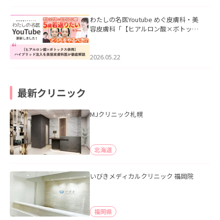
わたしの名医Youtube めぐ皮膚科・美
容皮膚科「【ヒアルロン酸×ボトック
ス併用】ハイブリッド注入を美容皮膚
科医が徹底解説」を公開いたしまし
た。
2026.05.22
最新クリニック
MJクリニック札幌
北海道
いびきメディカルクリニック 福岡院
福岡県