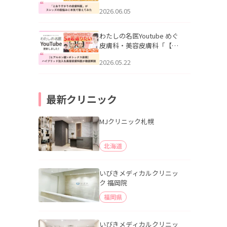
りすがりの皮膚科医”がスレ
2026.06.05
ッズの肌悩みに本気で答え
てみた」を公開いたしまし
た。
わたしの名医Youtube めぐ
皮膚科・美容皮膚科「【ヒ
アルロン酸×ボトックス併
2026.05.22
用】ハイブリッド注入を美
容皮膚科医が徹底解説」を
公開いたしました。
最新クリニック
MJクリニック札幌
北海道
いびきメディカルクリニッ
ク 福岡院
福岡県
いびきメディカルクリニッ