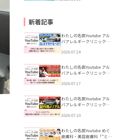
新着記事
わたしの名医Youtube アル
バアレルギークリニック札
幌「30代から急に老けて見
2026.07.24
える男性へ｜医師が教える
「最初にやるべき3つ」」を
公開いたしました。
わたしの名医Youtube アル
バアレルギークリニック札
幌「赤ら顔・酒さ・ニキビ
2026.07.17
跡にVビームは効く？向いて
いる赤みを医師が徹底解
説」を公開いたしました。
わたしの名医Youtube アル
バアレルギークリニック札
幌「マンジャロのリアル｜
2026.07.10
医師が明かす副作用・リバ
ウンド・正しい使い方」を
公開いたしました。
わたしの名医Youtube めぐ
皮膚科・美容皮膚科「”とお