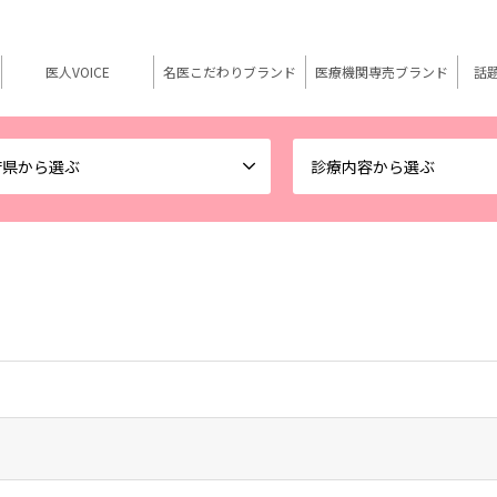
医人VOICE
名医こだわりブランド
医療機関専売ブランド
話
府県から選ぶ
診療内容から選ぶ