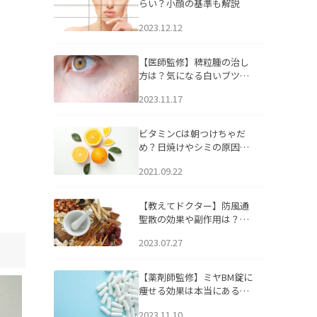
らい？小顔の基準も解説
2023.12.12
【医師監修】稗粒腫の治し
方は？気になる白いブツブ
ツの原因と自宅でできるケ
2023.11.17
アについて
ビタミンCは朝つけちゃだ
め？日焼けやシミの原因に
なるってホント？
2021.09.22
【教えてドクター】防風通
聖散の効果や副作用は？長
期服用は危険なの？
2023.07.27
【薬剤師監修】ミヤBM錠に
痩せる効果は本当にある
の？
2023.11.10