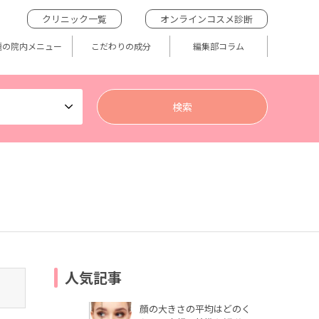
クリニック一覧
オンラインコスメ診断
題の院内メニュー
こだわりの成分
編集部コラム
人気記事
顔の大きさの平均はどのく