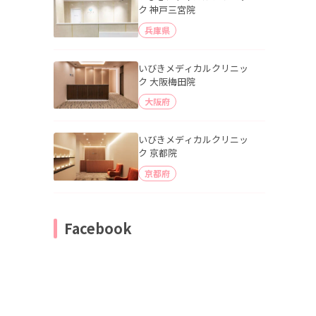
ク 神戸三宮院
兵庫県
いびきメディカルクリニッ
ク 大阪梅田院
大阪府
いびきメディカルクリニッ
ク 京都院
京都府
Facebook