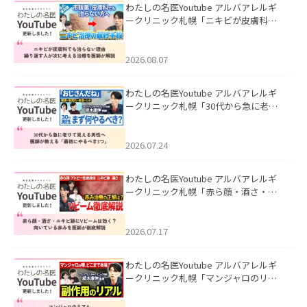
わたしの名医Youtube アルバアレルギ
ークリニック札幌「ニキビが皮膚科で
も治らない理由｜繰り返す人が次に考
える治療を医師が解説」を公開いたし
ました。
2026.08.07
わたしの名医Youtube アルバアレルギ
ークリニック札幌「30代から急に老け
て見える男性へ｜医師が教える「最初
にやるべき3つ」」を公開いたしまし
た。
2026.07.24
わたしの名医Youtube アルバアレルギ
ークリニック札幌「赤ら顔・酒さ・ニ
キビ跡にVビームは効く？向いている赤
みを医師が徹底解説」を公開いたしま
した。
2026.07.17
わたしの名医Youtube アルバアレルギ
ークリニック札幌「マンジャロのリア
ル｜医師が明かす副作用・リバウン
ド・正しい使い方」を公開いたしまし