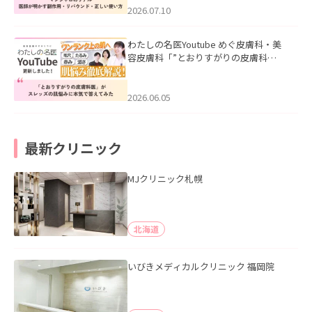
た。
2026.07.10
わたしの名医Youtube めぐ皮膚科・美
容皮膚科「”とおりすがりの皮膚科
医”がスレッズの肌悩みに本気で答えて
みた」を公開いたしました。
2026.06.05
最新クリニック
MJクリニック札幌
北海道
いびきメディカルクリニック 福岡院