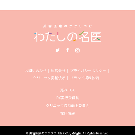
Twitter
Facebook
Instagram
お問い合わせ
運営会社
プライバシーポリシー
クリニック掲載依頼
ブランド掲載依頼
売れコス
DX実行委員長
クリニック収益向上委員会
採用情報
©
美容医療のかかりつけ医 わたしの名医
. All Rights Reserved.