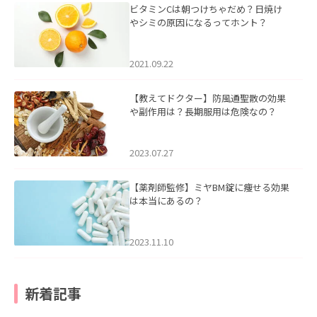
ビタミンCは朝つけちゃだめ？日焼け
やシミの原因になるってホント？
2021.09.22
【教えてドクター】防風通聖散の効果
や副作用は？長期服用は危険なの？
2023.07.27
【薬剤師監修】ミヤBM錠に痩せる効果
は本当にあるの？
2023.11.10
新着記事