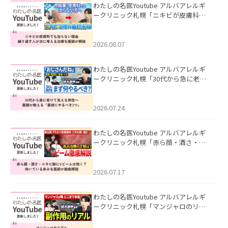
わたしの名医Youtube アルバアレルギ
ークリニック札幌「ニキビが皮膚科で
も治らない理由｜繰り返す人が次に考
える治療を医師が解説」を公開いたし
ました。
2026.08.07
わたしの名医Youtube アルバアレルギ
ークリニック札幌「30代から急に老け
て見える男性へ｜医師が教える「最初
にやるべき3つ」」を公開いたしまし
た。
2026.07.24
わたしの名医Youtube アルバアレルギ
ークリニック札幌「赤ら顔・酒さ・ニ
キビ跡にVビームは効く？向いている赤
みを医師が徹底解説」を公開いたしま
した。
2026.07.17
わたしの名医Youtube アルバアレルギ
ークリニック札幌「マンジャロのリア
ル｜医師が明かす副作用・リバウン
ド・正しい使い方」を公開いたしまし