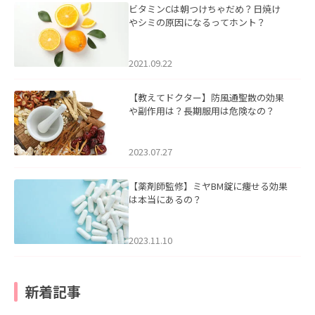
ビタミンCは朝つけちゃだめ？日焼け
やシミの原因になるってホント？
2021.09.22
【教えてドクター】防風通聖散の効果
や副作用は？長期服用は危険なの？
2023.07.27
【薬剤師監修】ミヤBM錠に痩せる効果
は本当にあるの？
2023.11.10
新着記事