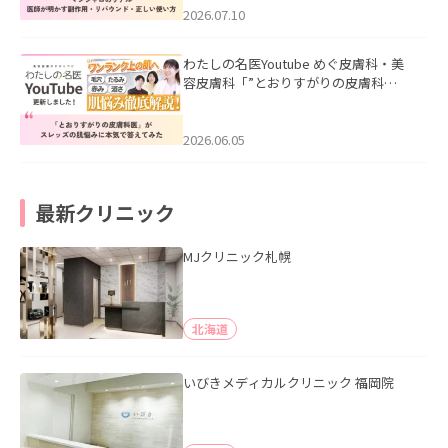
た。
2026.07.10
わたしの名医Youtube めぐ皮膚科・美
容皮膚科「”とおりすがりの皮膚科
医”がスレッズの肌悩みに本気で答えて
みた」を公開いたしました。
2026.06.05
最新クリニック
MJクリニック札幌
北海道
いびきメディカルクリニック 福岡院