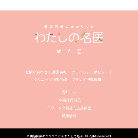
Twitter
Facebook
Instagram
お問い合わせ
運営会社
プライバシーポリシー
クリニック掲載依頼
ブランド掲載依頼
売れコス
DX実行委員長
クリニック収益向上委員会
採用情報
©
美容医療のかかりつけ医 わたしの名医
. All Rights Reserved.