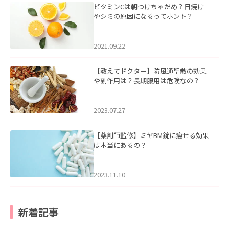
ビタミンCは朝つけちゃだめ？日焼け
やシミの原因になるってホント？
2021.09.22
【教えてドクター】防風通聖散の効果
や副作用は？長期服用は危険なの？
2023.07.27
【薬剤師監修】ミヤBM錠に痩せる効果
は本当にあるの？
2023.11.10
新着記事