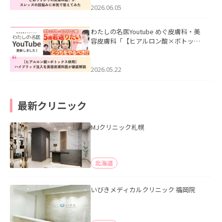
2026.06.05
わたしの名医Youtube めぐ皮膚科・美
容皮膚科「【ヒアルロン酸×ボトック
ス併用】ハイブリッド注入を美容皮膚
科医が徹底解説」を公開いたしまし
た。
2026.05.22
最新クリニック
MJクリニック札幌
北海道
いびきメディカルクリニック 福岡院