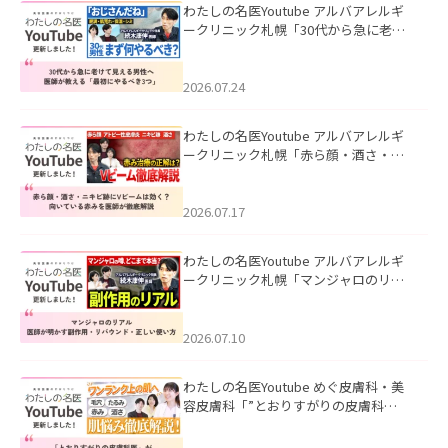
わたしの名医Youtube アルバアレルギ
ークリニック札幌「30代から急に老け
て見える男性へ｜医師が教える「最初
にやるべき3つ」」を公開いたしまし
た。
2026.07.24
わたしの名医Youtube アルバアレルギ
ークリニック札幌「赤ら顔・酒さ・ニ
キビ跡にVビームは効く？向いている赤
みを医師が徹底解説」を公開いたしま
した。
2026.07.17
わたしの名医Youtube アルバアレルギ
ークリニック札幌「マンジャロのリア
ル｜医師が明かす副作用・リバウン
ド・正しい使い方」を公開いたしまし
た。
2026.07.10
わたしの名医Youtube めぐ皮膚科・美
容皮膚科「”とおりすがりの皮膚科
医”がスレッズの肌悩みに本気で答えて
みた」を公開いたしました。