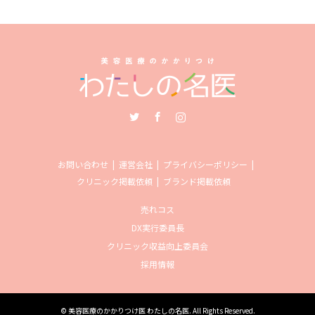
Twitter
Facebook
Instagram
お問い合わせ
運営会社
プライバシーポリシー
クリニック掲載依頼
ブランド掲載依頼
売れコス
DX実行委員長
クリニック収益向上委員会
採用情報
©
美容医療のかかりつけ医 わたしの名医
. All Rights Reserved.