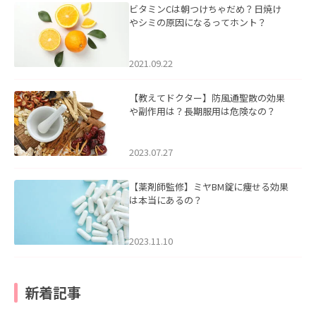
ビタミンCは朝つけちゃだめ？日焼け
やシミの原因になるってホント？
2021.09.22
【教えてドクター】防風通聖散の効果
や副作用は？長期服用は危険なの？
2023.07.27
【薬剤師監修】ミヤBM錠に痩せる効果
は本当にあるの？
2023.11.10
新着記事