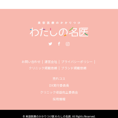
Twitter
Facebook
Instagram
お問い合わせ
運営会社
プライバシーポリシー
クリニック掲載依頼
ブランド掲載依頼
売れコス
DX実行委員長
クリニック収益向上委員会
採用情報
©
美容医療のかかりつけ医 わたしの名医
. All Rights Reserved.