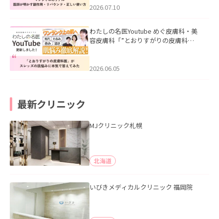
た。
2026.07.10
わたしの名医Youtube めぐ皮膚科・美
容皮膚科「”とおりすがりの皮膚科
医”がスレッズの肌悩みに本気で答えて
みた」を公開いたしました。
2026.06.05
最新クリニック
MJクリニック札幌
北海道
いびきメディカルクリニック 福岡院