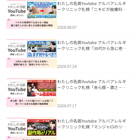
わたしの名医Youtube アルバアレルギ
ークリニック札幌「ニキビが皮膚科で
も治らない理由｜繰り返す人が次に考
える治療を医師が解説」を公開いたし
ました。
2026.08.07
わたしの名医Youtube アルバアレルギ
ークリニック札幌「30代から急に老け
て見える男性へ｜医師が教える「最初
にやるべき3つ」」を公開いたしまし
た。
2026.07.24
わたしの名医Youtube アルバアレルギ
ークリニック札幌「赤ら顔・酒さ・ニ
キビ跡にVビームは効く？向いている赤
みを医師が徹底解説」を公開いたしま
した。
2026.07.17
わたしの名医Youtube アルバアレルギ
ークリニック札幌「マンジャロのリア
ル｜医師が明かす副作用・リバウン
ド・正しい使い方」を公開いたしまし