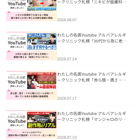
ークリニック札幌「ニキビが皮膚科で
も治らない理由｜繰り返す人が次に考
える治療を医師が解説」を公開いたし
ました。
2026.08.07
わたしの名医Youtube アルバアレルギ
ークリニック札幌「30代から急に老け
て見える男性へ｜医師が教える「最初
にやるべき3つ」」を公開いたしまし
た。
2026.07.24
わたしの名医Youtube アルバアレルギ
ークリニック札幌「赤ら顔・酒さ・ニ
キビ跡にVビームは効く？向いている赤
みを医師が徹底解説」を公開いたしま
した。
2026.07.17
わたしの名医Youtube アルバアレルギ
ークリニック札幌「マンジャロのリア
ル｜医師が明かす副作用・リバウン
ド・正しい使い方」を公開いたしまし
た。
2026.07.10