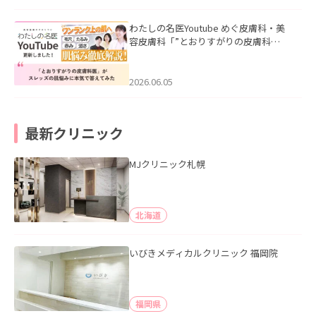
わたしの名医Youtube めぐ皮膚科・美
容皮膚科「”とおりすがりの皮膚科
医”がスレッズの肌悩みに本気で答えて
みた」を公開いたしました。
2026.06.05
最新クリニック
MJクリニック札幌
北海道
いびきメディカルクリニック 福岡院
福岡県