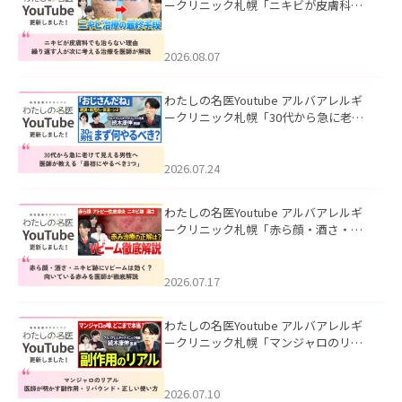
ークリニック札幌「ニキビが皮膚科で
も治らない理由｜繰り返す人が次に考
える治療を医師が解説」を公開いたし
ました。
2026.08.07
わたしの名医Youtube アルバアレルギ
ークリニック札幌「30代から急に老け
て見える男性へ｜医師が教える「最初
にやるべき3つ」」を公開いたしまし
た。
2026.07.24
わたしの名医Youtube アルバアレルギ
ークリニック札幌「赤ら顔・酒さ・ニ
キビ跡にVビームは効く？向いている赤
みを医師が徹底解説」を公開いたしま
した。
2026.07.17
わたしの名医Youtube アルバアレルギ
ークリニック札幌「マンジャロのリア
ル｜医師が明かす副作用・リバウン
ド・正しい使い方」を公開いたしまし
た。
2026.07.10