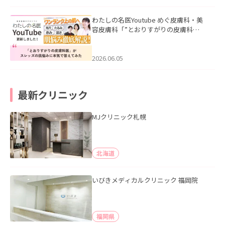
わたしの名医Youtube めぐ皮膚科・美
容皮膚科「”とおりすがりの皮膚科
医”がスレッズの肌悩みに本気で答えて
みた」を公開いたしました。
2026.06.05
最新クリニック
MJクリニック札幌
北海道
いびきメディカルクリニック 福岡院
福岡県