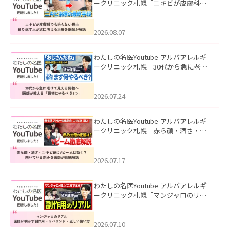
ークリニック札幌「ニキビが皮膚科で
も治らない理由｜繰り返す人が次に考
える治療を医師が解説」を公開いたし
ました。
2026.08.07
わたしの名医Youtube アルバアレルギ
ークリニック札幌「30代から急に老け
て見える男性へ｜医師が教える「最初
にやるべき3つ」」を公開いたしまし
た。
2026.07.24
わたしの名医Youtube アルバアレルギ
ークリニック札幌「赤ら顔・酒さ・ニ
キビ跡にVビームは効く？向いている赤
みを医師が徹底解説」を公開いたしま
した。
2026.07.17
わたしの名医Youtube アルバアレルギ
ークリニック札幌「マンジャロのリア
ル｜医師が明かす副作用・リバウン
ド・正しい使い方」を公開いたしまし
た。
2026.07.10