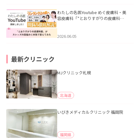
わたしの名医Youtube めぐ皮膚科・美
容皮膚科「”とおりすがりの皮膚科
医”がスレッズの肌悩みに本気で答えて
みた」を公開いたしました。
2026.06.05
最新クリニック
MJクリニック札幌
北海道
いびきメディカルクリニック 福岡院
福岡県