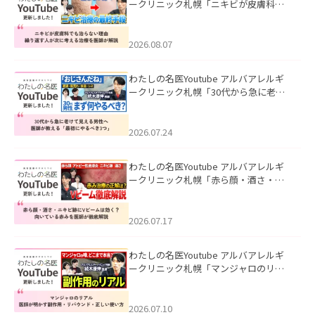
ークリニック札幌「ニキビが皮膚科で
も治らない理由｜繰り返す人が次に考
える治療を医師が解説」を公開いたし
ました。
2026.08.07
わたしの名医Youtube アルバアレルギ
ークリニック札幌「30代から急に老け
て見える男性へ｜医師が教える「最初
にやるべき3つ」」を公開いたしまし
た。
2026.07.24
わたしの名医Youtube アルバアレルギ
ークリニック札幌「赤ら顔・酒さ・ニ
キビ跡にVビームは効く？向いている赤
みを医師が徹底解説」を公開いたしま
した。
2026.07.17
わたしの名医Youtube アルバアレルギ
ークリニック札幌「マンジャロのリア
ル｜医師が明かす副作用・リバウン
ド・正しい使い方」を公開いたしまし
た。
2026.07.10