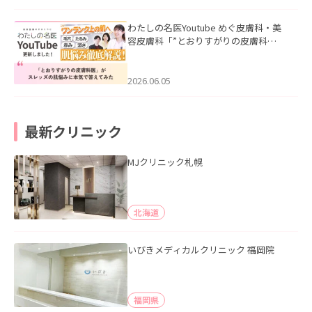
わたしの名医Youtube めぐ皮膚科・美
容皮膚科「”とおりすがりの皮膚科
医”がスレッズの肌悩みに本気で答えて
みた」を公開いたしました。
2026.06.05
最新クリニック
MJクリニック札幌
北海道
いびきメディカルクリニック 福岡院
福岡県