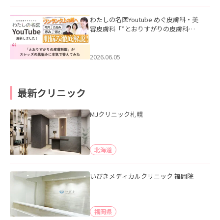
わたしの名医Youtube めぐ皮膚科・美
容皮膚科「”とおりすがりの皮膚科
医”がスレッズの肌悩みに本気で答えて
みた」を公開いたしました。
2026.06.05
最新クリニック
MJクリニック札幌
北海道
いびきメディカルクリニック 福岡院
福岡県