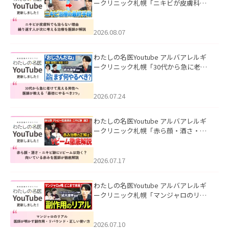
ークリニック札幌「ニキビが皮膚科で
も治らない理由｜繰り返す人が次に考
える治療を医師が解説」を公開いたし
ました。
2026.08.07
わたしの名医Youtube アルバアレルギ
ークリニック札幌「30代から急に老け
て見える男性へ｜医師が教える「最初
にやるべき3つ」」を公開いたしまし
た。
2026.07.24
わたしの名医Youtube アルバアレルギ
ークリニック札幌「赤ら顔・酒さ・ニ
キビ跡にVビームは効く？向いている赤
みを医師が徹底解説」を公開いたしま
した。
2026.07.17
わたしの名医Youtube アルバアレルギ
ークリニック札幌「マンジャロのリア
ル｜医師が明かす副作用・リバウン
ド・正しい使い方」を公開いたしまし
た。
2026.07.10