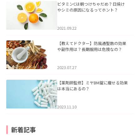
ビタミンCは朝つけちゃだめ？日焼け
やシミの原因になるってホント？
2021.09.22
【教えてドクター】防風通聖散の効果
や副作用は？長期服用は危険なの？
2023.07.27
【薬剤師監修】ミヤBM錠に痩せる効果
は本当にあるの？
2023.11.10
新着記事