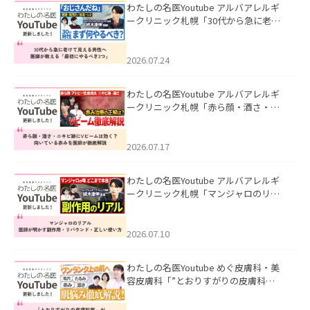
わたしの名医Youtube アルバアレルギ
ークリニック札幌「30代から急に老け
て見える男性へ｜医師が教える「最初
にやるべき3つ」」を公開いたしまし
た。
2026.07.24
わたしの名医Youtube アルバアレルギ
ークリニック札幌「赤ら顔・酒さ・ニ
キビ跡にVビームは効く？向いている赤
みを医師が徹底解説」を公開いたしま
した。
2026.07.17
わたしの名医Youtube アルバアレルギ
ークリニック札幌「マンジャロのリア
ル｜医師が明かす副作用・リバウン
ド・正しい使い方」を公開いたしまし
た。
2026.07.10
わたしの名医Youtube めぐ皮膚科・美
容皮膚科「”とおりすがりの皮膚科
医”がスレッズの肌悩みに本気で答えて
みた」を公開いたしました。