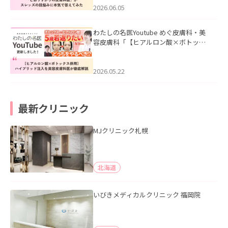
2026.06.05
わたしの名医Youtube めぐ皮膚科・美
容皮膚科「【ヒアルロン酸×ボトック
ス併用】ハイブリッド注入を美容皮膚
科医が徹底解説」を公開いたしまし
た。
2026.05.22
最新クリニック
MJクリニック札幌
北海道
いびきメディカルクリニック 福岡院