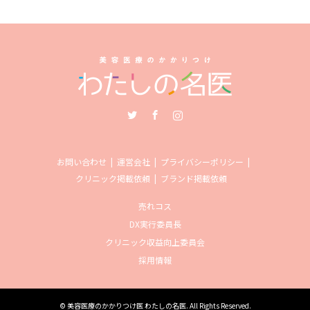
Twitter
Facebook
Instagram
お問い合わせ
運営会社
プライバシーポリシー
クリニック掲載依頼
ブランド掲載依頼
売れコス
DX実行委員長
クリニック収益向上委員会
採用情報
©
美容医療のかかりつけ医 わたしの名医
. All Rights Reserved.