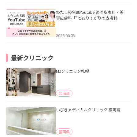
わたしの名医Youtube めぐ皮膚科・美
容皮膚科「”とおりすがりの皮膚科
医”がスレッズの肌悩みに本気で答えて
みた」を公開いたしました。
2026.06.05
最新クリニック
MJクリニック札幌
北海道
いびきメディカルクリニック 福岡院
福岡県