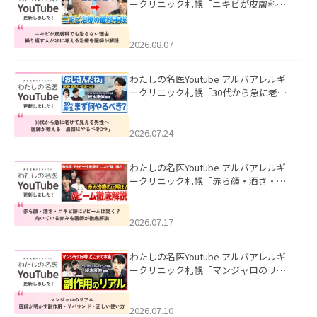
ークリニック札幌「ニキビが皮膚科で
も治らない理由｜繰り返す人が次に考
える治療を医師が解説」を公開いたし
ました。
2026.08.07
わたしの名医Youtube アルバアレルギ
ークリニック札幌「30代から急に老け
て見える男性へ｜医師が教える「最初
にやるべき3つ」」を公開いたしまし
た。
2026.07.24
わたしの名医Youtube アルバアレルギ
ークリニック札幌「赤ら顔・酒さ・ニ
キビ跡にVビームは効く？向いている赤
みを医師が徹底解説」を公開いたしま
した。
2026.07.17
わたしの名医Youtube アルバアレルギ
ークリニック札幌「マンジャロのリア
ル｜医師が明かす副作用・リバウン
ド・正しい使い方」を公開いたしまし
た。
2026.07.10