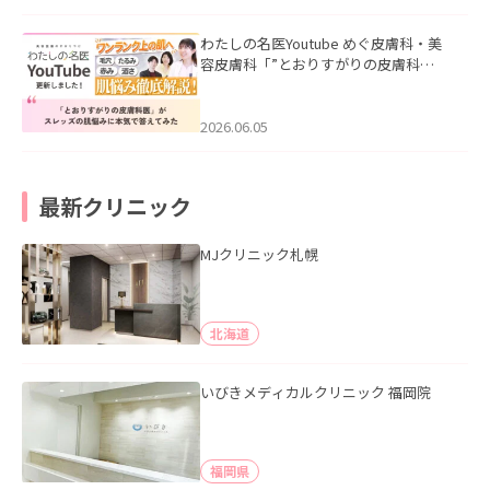
わたしの名医Youtube めぐ皮膚科・美
容皮膚科「”とおりすがりの皮膚科
医”がスレッズの肌悩みに本気で答えて
みた」を公開いたしました。
2026.06.05
最新クリニック
MJクリニック札幌
北海道
いびきメディカルクリニック 福岡院
福岡県