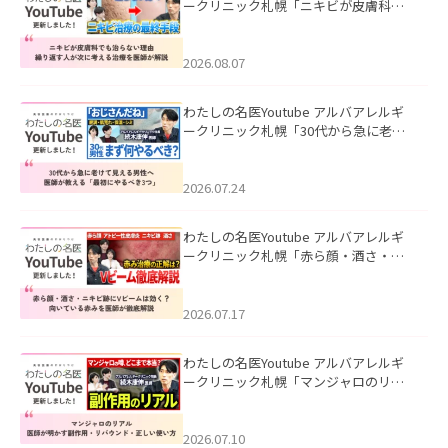
ークリニック札幌「ニキビが皮膚科で
も治らない理由｜繰り返す人が次に考
える治療を医師が解説」を公開いたし
ました。
2026.08.07
わたしの名医Youtube アルバアレルギ
ークリニック札幌「30代から急に老け
て見える男性へ｜医師が教える「最初
にやるべき3つ」」を公開いたしまし
た。
2026.07.24
わたしの名医Youtube アルバアレルギ
ークリニック札幌「赤ら顔・酒さ・ニ
キビ跡にVビームは効く？向いている赤
みを医師が徹底解説」を公開いたしま
した。
2026.07.17
わたしの名医Youtube アルバアレルギ
ークリニック札幌「マンジャロのリア
ル｜医師が明かす副作用・リバウン
ド・正しい使い方」を公開いたしまし
た。
2026.07.10