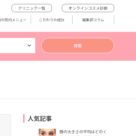
クリニック一覧
オンラインコスメ診断
題の院内メニュー
こだわりの成分
編集部コラム
人気記事
顔の大きさの平均はどのく