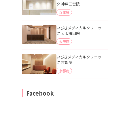
ク 神戸三宮院
兵庫県
いびきメディカルクリニッ
ク 大阪梅田院
大阪府
いびきメディカルクリニッ
ク 京都院
京都府
Facebook