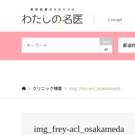
Concept
and
都道
or
クリニック検索
img_frey-acl_osakameda
img_frey-acl_osakameda