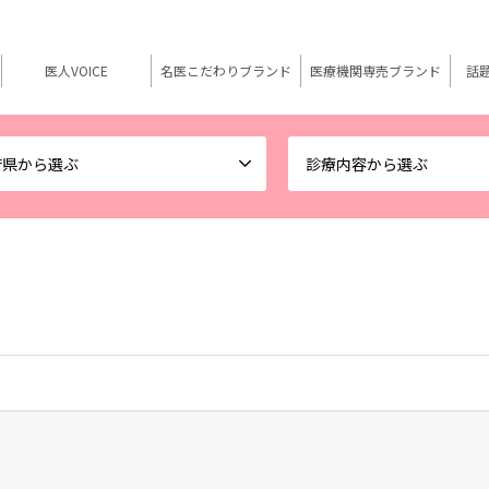
医人VOICE
名医こだわりブランド
医療機関専売ブランド
話
府県から選ぶ
診療内容から選ぶ