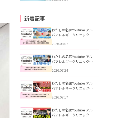
新着記事
わたしの名医Youtube アル
バアレルギークリニック札
幌「ニキビが皮膚科でも治
2026.08.07
らない理由｜繰り返す人が
次に考える治療を医師が解
説」を公開いたしました。
わたしの名医Youtube アル
バアレルギークリニック札
幌「30代から急に老けて見
2026.07.24
える男性へ｜医師が教える
「最初にやるべき3つ」」を
公開いたしました。
わたしの名医Youtube アル
バアレルギークリニック札
幌「赤ら顔・酒さ・ニキビ
2026.07.17
跡にVビームは効く？向いて
いる赤みを医師が徹底解
説」を公開いたしました。
わたしの名医Youtube アル
バアレルギークリニック札