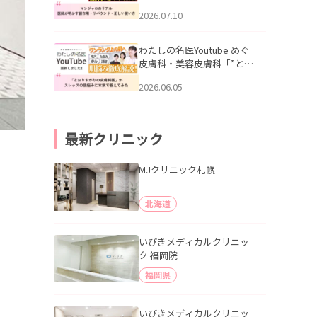
幌「マンジャロのリアル｜
2026.07.10
医師が明かす副作用・リバ
ウンド・正しい使い方」を
公開いたしました。
わたしの名医Youtube めぐ
皮膚科・美容皮膚科「”とお
りすがりの皮膚科医”がスレ
2026.06.05
ッズの肌悩みに本気で答え
てみた」を公開いたしまし
た。
最新クリニック
MJクリニック札幌
北海道
いびきメディカルクリニッ
ク 福岡院
福岡県
いびきメディカルクリニッ