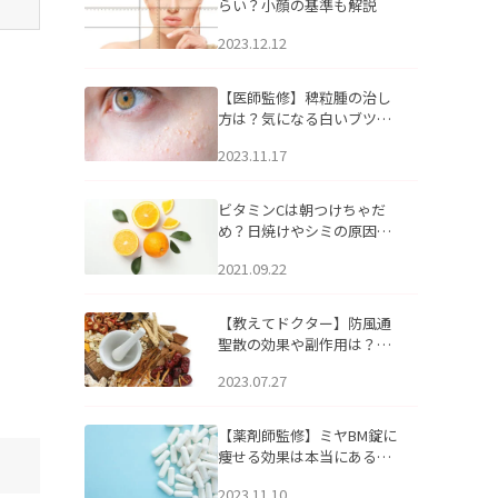
らい？小顔の基準も解説
2023.12.12
【医師監修】稗粒腫の治し
方は？気になる白いブツブ
ツの原因と自宅でできるケ
2023.11.17
アについて
ビタミンCは朝つけちゃだ
め？日焼けやシミの原因に
なるってホント？
2021.09.22
【教えてドクター】防風通
聖散の効果や副作用は？長
期服用は危険なの？
2023.07.27
【薬剤師監修】ミヤBM錠に
痩せる効果は本当にある
の？
2023.11.10