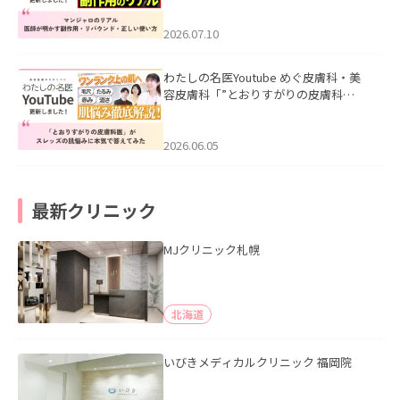
ド・正しい使い方」を公開いたしまし
た。
2026.07.10
わたしの名医Youtube めぐ皮膚科・美
容皮膚科「”とおりすがりの皮膚科
医”がスレッズの肌悩みに本気で答えて
みた」を公開いたしました。
2026.06.05
最新クリニック
MJクリニック札幌
北海道
いびきメディカルクリニック 福岡院