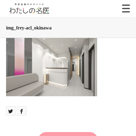
img_frey-acl_okinawa