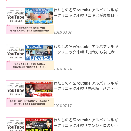
わたしの名医Youtube アルバアレルギ
ークリニック札幌「ニキビが皮膚科で
も治らない理由｜繰り返す人が次に考
える治療を医師が解説」を公開いたし
ました。
2026.08.07
わたしの名医Youtube アルバアレルギ
ークリニック札幌「30代から急に老け
て見える男性へ｜医師が教える「最初
にやるべき3つ」」を公開いたしまし
た。
2026.07.24
わたしの名医Youtube アルバアレルギ
ークリニック札幌「赤ら顔・酒さ・ニ
キビ跡にVビームは効く？向いている赤
みを医師が徹底解説」を公開いたしま
した。
2026.07.17
わたしの名医Youtube アルバアレルギ
ークリニック札幌「マンジャロのリア
ル｜医師が明かす副作用・リバウン