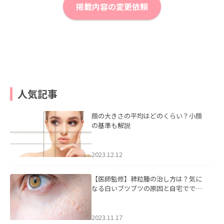
掲載内容の変更依頼
人気記事
顔の大きさの平均はどのくらい？小顔
の基準も解説
2023.12.12
【医師監修】稗粒腫の治し方は？気に
なる白いブツブツの原因と自宅ででき
るケアについて
2023.11.17