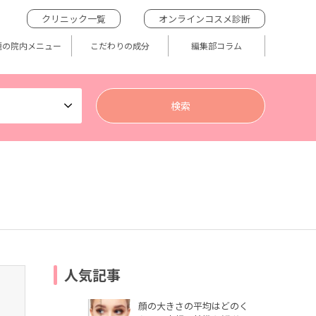
クリニック一覧
オンラインコスメ診断
題の院内メニュー
こだわりの成分
編集部コラム
人気記事
顔の大きさの平均はどのく