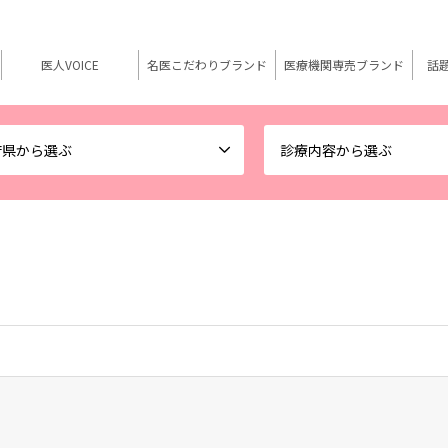
医人VOICE
名医こだわりブランド
医療機関専売ブランド
話
府県から選ぶ
診療内容から選ぶ