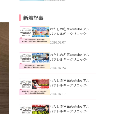
新着記事
わたしの名医Youtube アル
バアレルギークリニック札
幌「ニキビが皮膚科でも治
2026.08.07
らない理由｜繰り返す人が
次に考える治療を医師が解
説」を公開いたしました。
わたしの名医Youtube アル
バアレルギークリニック札
幌「30代から急に老けて見
2026.07.24
える男性へ｜医師が教える
「最初にやるべき3つ」」を
公開いたしました。
わたしの名医Youtube アル
バアレルギークリニック札
幌「赤ら顔・酒さ・ニキビ
2026.07.17
跡にVビームは効く？向いて
いる赤みを医師が徹底解
説」を公開いたしました。
わたしの名医Youtube アル
バアレルギークリニック札