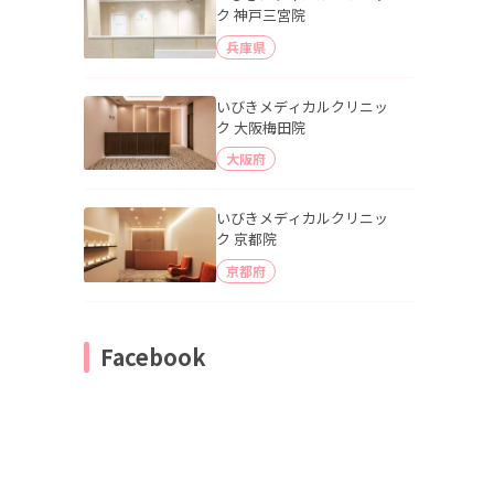
ク 神戸三宮院
兵庫県
いびきメディカルクリニッ
ク 大阪梅田院
大阪府
いびきメディカルクリニッ
ク 京都院
京都府
Facebook