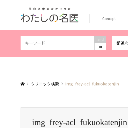
Concept
and
都道
or
クリニック検索
img_frey-acl_fukuokatenjin
img_frey-acl_fukuokatenjin