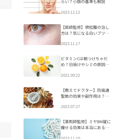
らい？小顔の基準も解説
2023.12.12
【医師監修】稗粒腫の治し
方は？気になる白いブツブ
ツの原因と自宅でできるケ
2023.11.17
アについて
ビタミンCは朝つけちゃだ
め？日焼けやシミの原因に
なるってホント？
2021.09.22
【教えてドクター】防風通
聖散の効果や副作用は？長
期服用は危険なの？
2023.07.27
【薬剤師監修】ミヤBM錠に
痩せる効果は本当にある
の？
2023.11.10