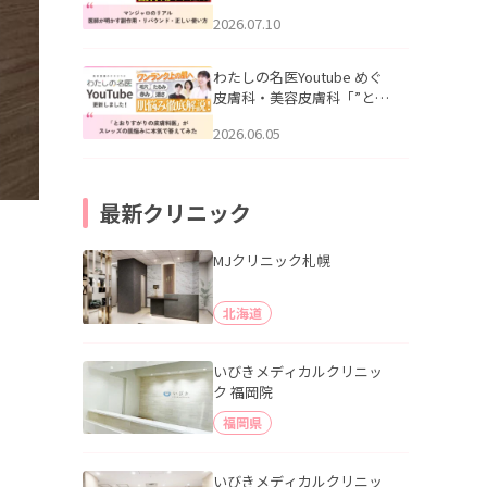
幌「マンジャロのリアル｜
2026.07.10
医師が明かす副作用・リバ
ウンド・正しい使い方」を
公開いたしました。
わたしの名医Youtube めぐ
皮膚科・美容皮膚科「”とお
りすがりの皮膚科医”がスレ
2026.06.05
ッズの肌悩みに本気で答え
てみた」を公開いたしまし
た。
最新クリニック
MJクリニック札幌
北海道
いびきメディカルクリニッ
ク 福岡院
福岡県
いびきメディカルクリニッ