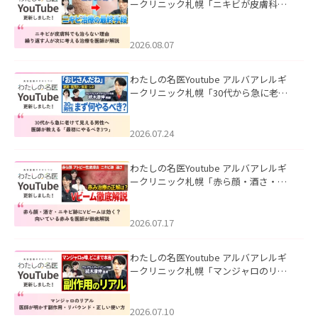
ークリニック札幌「ニキビが皮膚科で
も治らない理由｜繰り返す人が次に考
える治療を医師が解説」を公開いたし
ました。
2026.08.07
わたしの名医Youtube アルバアレルギ
ークリニック札幌「30代から急に老け
て見える男性へ｜医師が教える「最初
にやるべき3つ」」を公開いたしまし
た。
2026.07.24
わたしの名医Youtube アルバアレルギ
ークリニック札幌「赤ら顔・酒さ・ニ
キビ跡にVビームは効く？向いている赤
みを医師が徹底解説」を公開いたしま
した。
2026.07.17
わたしの名医Youtube アルバアレルギ
ークリニック札幌「マンジャロのリア
ル｜医師が明かす副作用・リバウン
ド・正しい使い方」を公開いたしまし
た。
2026.07.10