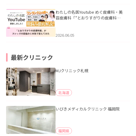
わたしの名医Youtube めぐ皮膚科・美
容皮膚科「”とおりすがりの皮膚科
医”がスレッズの肌悩みに本気で答えて
みた」を公開いたしました。
2026.06.05
最新クリニック
MJクリニック札幌
北海道
いびきメディカルクリニック 福岡院
福岡県