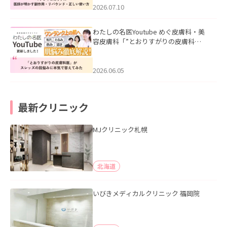
た。
2026.07.10
わたしの名医Youtube めぐ皮膚科・美
容皮膚科「”とおりすがりの皮膚科
医”がスレッズの肌悩みに本気で答えて
みた」を公開いたしました。
2026.06.05
最新クリニック
MJクリニック札幌
北海道
いびきメディカルクリニック 福岡院