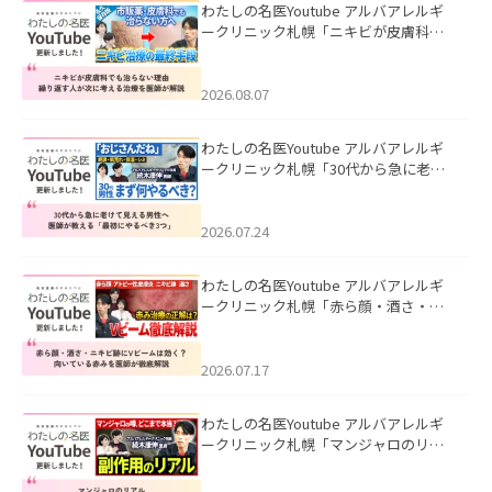
わたしの名医Youtube アルバアレルギ
ークリニック札幌「ニキビが皮膚科で
も治らない理由｜繰り返す人が次に考
える治療を医師が解説」を公開いたし
ました。
2026.08.07
わたしの名医Youtube アルバアレルギ
ークリニック札幌「30代から急に老け
て見える男性へ｜医師が教える「最初
にやるべき3つ」」を公開いたしまし
た。
2026.07.24
わたしの名医Youtube アルバアレルギ
ークリニック札幌「赤ら顔・酒さ・ニ
キビ跡にVビームは効く？向いている赤
みを医師が徹底解説」を公開いたしま
した。
2026.07.17
わたしの名医Youtube アルバアレルギ
ークリニック札幌「マンジャロのリア
ル｜医師が明かす副作用・リバウン
ド・正しい使い方」を公開いたしまし