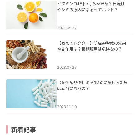
ビタミンCは朝つけちゃだめ？日焼け
やシミの原因になるってホント？
2021.09.22
【教えてドクター】防風通聖散の効果
や副作用は？長期服用は危険なの？
2023.07.27
【薬剤師監修】ミヤBM錠に痩せる効果
は本当にあるの？
2023.11.10
新着記事