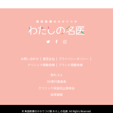
Twitter
Facebook
Instagram
お問い合わせ
運営会社
プライバシーポリシー
クリニック掲載依頼
ブランド掲載依頼
売れコス
DX実行委員長
クリニック収益向上委員会
採用情報
©
美容医療のかかりつけ医 わたしの名医
. All Rights Reserved.