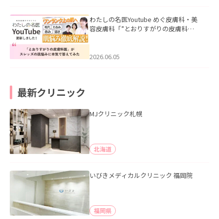
わたしの名医Youtube めぐ皮膚科・美
容皮膚科「”とおりすがりの皮膚科
医”がスレッズの肌悩みに本気で答えて
みた」を公開いたしました。
2026.06.05
最新クリニック
MJクリニック札幌
北海道
いびきメディカルクリニック 福岡院
福岡県