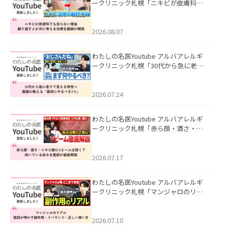
ークリニック札幌「ニキビが皮膚科で
も治らない理由｜繰り返す人が次に考
える治療を医師が解説」を公開いたし
ました。
2026.08.07
わたしの名医Youtube アルバアレルギ
ークリニック札幌「30代から急に老け
て見える男性へ｜医師が教える「最初
にやるべき3つ」」を公開いたしまし
た。
2026.07.24
わたしの名医Youtube アルバアレルギ
ークリニック札幌「赤ら顔・酒さ・ニ
キビ跡にVビームは効く？向いている赤
みを医師が徹底解説」を公開いたしま
した。
2026.07.17
わたしの名医Youtube アルバアレルギ
ークリニック札幌「マンジャロのリア
ル｜医師が明かす副作用・リバウン
ド・正しい使い方」を公開いたしまし
た。
2026.07.10