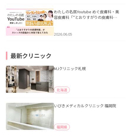
わたしの名医Youtube めぐ皮膚科・美
容皮膚科「”とおりすがりの皮膚科
医”がスレッズの肌悩みに本気で答えて
みた」を公開いたしました。
2026.06.05
最新クリニック
MJクリニック札幌
北海道
いびきメディカルクリニック 福岡院
福岡県