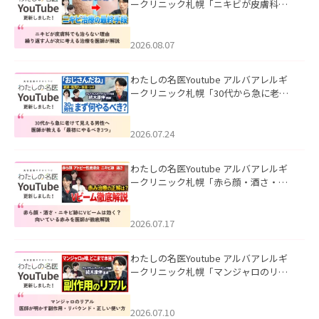
ークリニック札幌「ニキビが皮膚科で
も治らない理由｜繰り返す人が次に考
える治療を医師が解説」を公開いたし
ました。
2026.08.07
わたしの名医Youtube アルバアレルギ
ークリニック札幌「30代から急に老け
て見える男性へ｜医師が教える「最初
にやるべき3つ」」を公開いたしまし
た。
2026.07.24
わたしの名医Youtube アルバアレルギ
ークリニック札幌「赤ら顔・酒さ・ニ
キビ跡にVビームは効く？向いている赤
みを医師が徹底解説」を公開いたしま
した。
2026.07.17
わたしの名医Youtube アルバアレルギ
ークリニック札幌「マンジャロのリア
ル｜医師が明かす副作用・リバウン
ド・正しい使い方」を公開いたしまし
た。
2026.07.10