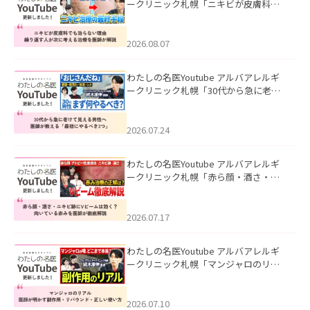
ークリニック札幌「ニキビが皮膚科で
も治らない理由｜繰り返す人が次に考
える治療を医師が解説」を公開いたし
ました。
2026.08.07
わたしの名医Youtube アルバアレルギ
ークリニック札幌「30代から急に老け
て見える男性へ｜医師が教える「最初
にやるべき3つ」」を公開いたしまし
た。
2026.07.24
わたしの名医Youtube アルバアレルギ
ークリニック札幌「赤ら顔・酒さ・ニ
キビ跡にVビームは効く？向いている赤
みを医師が徹底解説」を公開いたしま
した。
2026.07.17
わたしの名医Youtube アルバアレルギ
ークリニック札幌「マンジャロのリア
ル｜医師が明かす副作用・リバウン
ド・正しい使い方」を公開いたしまし
た。
2026.07.10