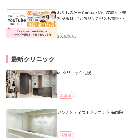
わたしの名医Youtube めぐ皮膚科・美
容皮膚科「”とおりすがりの皮膚科
医”がスレッズの肌悩みに本気で答えて
みた」を公開いたしました。
2026.06.05
最新クリニック
MJクリニック札幌
北海道
いびきメディカルクリニック 福岡院
福岡県