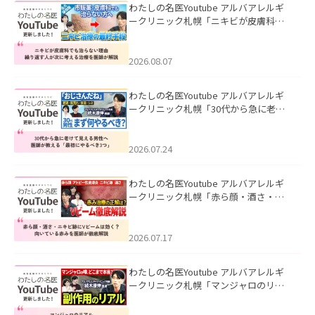
わたしの名医Youtube アルバアレルギ
ークリニック札幌「ニキビが皮膚科で
も治らない理由｜繰り返す人が次に考
える治療を医師が解説」を公開いたし
ました。
2026.08.07
わたしの名医Youtube アルバアレルギ
ークリニック札幌「30代から急に老け
て見える男性へ｜医師が教える「最初
にやるべき3つ」」を公開いたしまし
た。
2026.07.24
わたしの名医Youtube アルバアレルギ
ークリニック札幌「赤ら顔・酒さ・ニ
キビ跡にVビームは効く？向いている赤
みを医師が徹底解説」を公開いたしま
した。
2026.07.17
わたしの名医Youtube アルバアレルギ
ークリニック札幌「マンジャロのリア
ル｜医師が明かす副作用・リバウン
ド・正しい使い方」を公開いたしまし