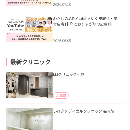
た。
2026.07.10
わたしの名医Youtube めぐ皮膚科・美
容皮膚科「”とおりすがりの皮膚科
医”がスレッズの肌悩みに本気で答えて
みた」を公開いたしました。
2026.06.05
最新クリニック
MJクリニック札幌
北海道
いびきメディカルクリニック 福岡院