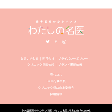
Twitter
Facebook
Instagram
お問い合わせ
運営会社
プライバシーポリシー
クリニック掲載依頼
ブランド掲載依頼
売れコス
DX実行委員長
クリニック収益向上委員会
採用情報
©
美容医療のかかりつけ医 わたしの名医
. All Rights Reserved.