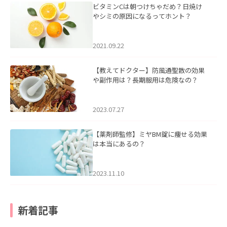
ビタミンCは朝つけちゃだめ？日焼け
やシミの原因になるってホント？
2021.09.22
【教えてドクター】防風通聖散の効果
や副作用は？長期服用は危険なの？
2023.07.27
【薬剤師監修】ミヤBM錠に痩せる効果
は本当にあるの？
2023.11.10
新着記事