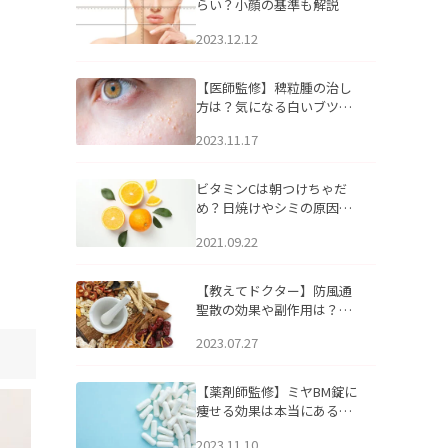
らい？小顔の基準も解説
2023.12.12
【医師監修】稗粒腫の治し
方は？気になる白いブツブ
ツの原因と自宅でできるケ
2023.11.17
アについて
ビタミンCは朝つけちゃだ
め？日焼けやシミの原因に
なるってホント？
2021.09.22
【教えてドクター】防風通
聖散の効果や副作用は？長
期服用は危険なの？
2023.07.27
【薬剤師監修】ミヤBM錠に
痩せる効果は本当にある
の？
2023.11.10