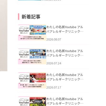
新着記事
わたしの名医Youtube アル
バアレルギークリニック札
幌「ニキビが皮膚科でも治
2026.08.07
らない理由｜繰り返す人が
次に考える治療を医師が解
説」を公開いたしました。
わたしの名医Youtube アル
バアレルギークリニック札
幌「30代から急に老けて見
2026.07.24
える男性へ｜医師が教える
「最初にやるべき3つ」」を
公開いたしました。
わたしの名医Youtube アル
バアレルギークリニック札
幌「赤ら顔・酒さ・ニキビ
2026.07.17
跡にVビームは効く？向いて
いる赤みを医師が徹底解
説」を公開いたしました。
わたしの名医Youtube アル
バアレルギークリニック札