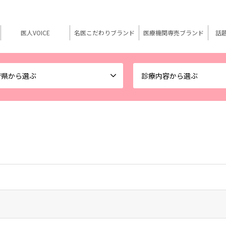
医人VOICE
名医こだわりブランド
医療機関専売ブランド
話
府県から選ぶ
診療内容から選ぶ