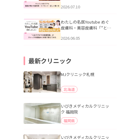
幌「マンジャロのリアル｜
2026.07.10
医師が明かす副作用・リバ
ウンド・正しい使い方」を
公開いたしました。
わたしの名医Youtube めぐ
皮膚科・美容皮膚科「”とお
りすがりの皮膚科医”がスレ
2026.06.05
ッズの肌悩みに本気で答え
てみた」を公開いたしまし
た。
最新クリニック
MJクリニック札幌
北海道
いびきメディカルクリニッ
ク 福岡院
福岡県
いびきメディカルクリニッ