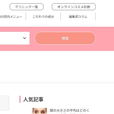
クリニック一覧
オンラインコスメ診断
題の院内メニュー
こだわりの成分
編集部コラム
人気記事
顔の大きさの平均はどのく