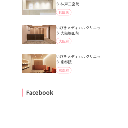
ク 神戸三宮院
兵庫県
いびきメディカルクリニッ
ク 大阪梅田院
大阪府
いびきメディカルクリニッ
ク 京都院
京都府
Facebook