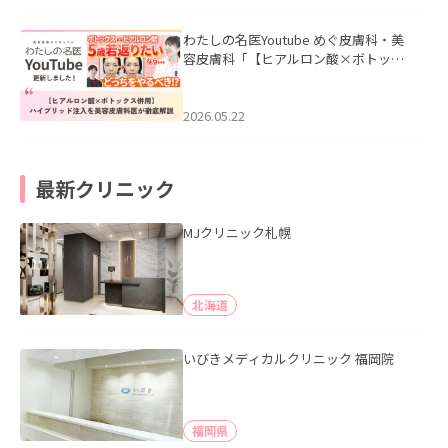
わたしの名医Youtube めぐ皮膚科・美
容皮膚科「【ヒアルロン酸×ボトック
ス併用】ハイブリッド注入を美容皮膚
科医が徹底解説」を公開いたしまし
た。
2026.05.22
最新クリニック
MJクリニック札幌
北海道
いびきメディカルクリニック 福岡院
福岡県