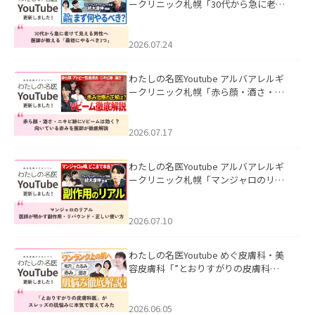
ークリニック札幌「30代から急に老け
て見える男性へ｜医師が教える「最初
にやるべき3つ」」を公開いたしまし
た。
2026.07.24
わたしの名医Youtube アルバアレルギ
ークリニック札幌「赤ら顔・酒さ・ニ
キビ跡にVビームは効く？向いている赤
みを医師が徹底解説」を公開いたしま
した。
2026.07.17
わたしの名医Youtube アルバアレルギ
ークリニック札幌「マンジャロのリア
ル｜医師が明かす副作用・リバウン
ド・正しい使い方」を公開いたしまし
た。
2026.07.10
わたしの名医Youtube めぐ皮膚科・美
容皮膚科「”とおりすがりの皮膚科
医”がスレッズの肌悩みに本気で答えて
みた」を公開いたしました。
2026.06.05