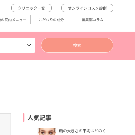
クリニック一覧
オンラインコスメ診断
題の院内メニュー
こだわりの成分
編集部コラム
人気記事
顔の大きさの平均はどのく