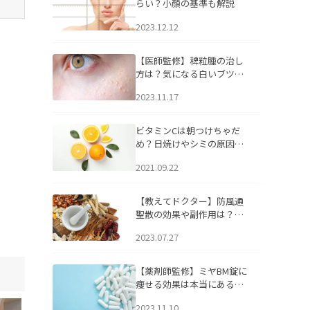
らい？小顔の基準も解説
2023.12.12
【医師監修】稗粒腫の治し
方は？気になる白いブツブ
ツの原因と自宅でできるケ
2023.11.17
アについて
ビタミンCは朝つけちゃだ
め？日焼けやシミの原因に
なるってホント？
2021.09.22
【教えてドクター】防風通
聖散の効果や副作用は？長
期服用は危険なの？
2023.07.27
【薬剤師監修】ミヤBM錠に
痩せる効果は本当にある
の？
2023.11.10