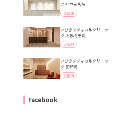
ク 神戸三宮院
兵庫県
いびきメディカルクリニッ
ク 大阪梅田院
大阪府
いびきメディカルクリニッ
ク 京都院
京都府
Facebook