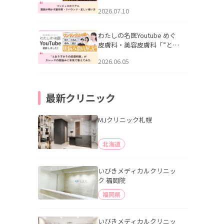
幌「マンジャロのリアル｜
2026.07.10
医師が明かす副作用・リバ
ウンド・正しい使い方」を
公開いたしました。
わたしの名医Youtube めぐ
皮膚科・美容皮膚科「”とお
りすがりの皮膚科医”がスレ
2026.06.05
ッズの肌悩みに本気で答え
てみた」を公開いたしまし
た。
最新クリニック
MJクリニック札幌
北海道
いびきメディカルクリニッ
ク 福岡院
福岡県
いびきメディカルクリニッ