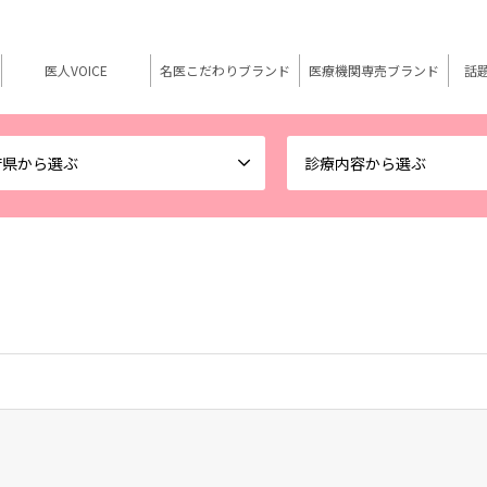
医人VOICE
名医こだわりブランド
医療機関専売ブランド
話
府県から選ぶ
診療内容から選ぶ