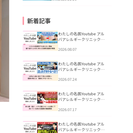
新着記事
わたしの名医Youtube アル
バアレルギークリニック札
幌「ニキビが皮膚科でも治
2026.08.07
らない理由｜繰り返す人が
次に考える治療を医師が解
説」を公開いたしました。
わたしの名医Youtube アル
バアレルギークリニック札
幌「30代から急に老けて見
2026.07.24
える男性へ｜医師が教える
「最初にやるべき3つ」」を
公開いたしました。
わたしの名医Youtube アル
バアレルギークリニック札
幌「赤ら顔・酒さ・ニキビ
2026.07.17
跡にVビームは効く？向いて
いる赤みを医師が徹底解
説」を公開いたしました。
わたしの名医Youtube アル
バアレルギークリニック札