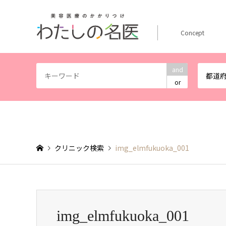
Concept
and
都道
or
クリニック検索
img_elmfukuoka_001
img_elmfukuoka_001