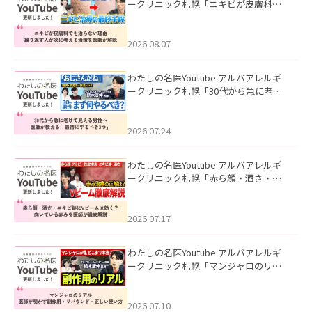
ークリニック札幌「ニキビが皮膚科で
も治らない理由｜繰り返す人が次に考
える治療を医師が解説」を公開いたし
ました。
2026.08.07
わたしの名医Youtube アルバアレルギ
ークリニック札幌「30代から急に老け
て見える男性へ｜医師が教える「最初
にやるべき3つ」」を公開いたしまし
た。
2026.07.24
わたしの名医Youtube アルバアレルギ
ークリニック札幌「赤ら顔・酒さ・ニ
キビ跡にVビームは効く？向いている赤
みを医師が徹底解説」を公開いたしま
した。
2026.07.17
わたしの名医Youtube アルバアレルギ
ークリニック札幌「マンジャロのリア
ル｜医師が明かす副作用・リバウン
ド・正しい使い方」を公開いたしまし
た。
2026.07.10