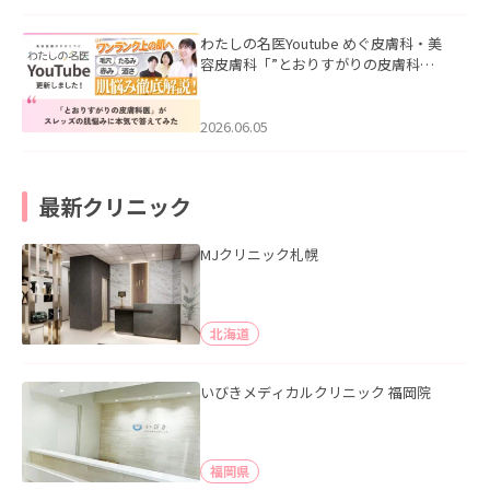
わたしの名医Youtube めぐ皮膚科・美
容皮膚科「”とおりすがりの皮膚科
医”がスレッズの肌悩みに本気で答えて
みた」を公開いたしました。
2026.06.05
最新クリニック
MJクリニック札幌
北海道
いびきメディカルクリニック 福岡院
福岡県