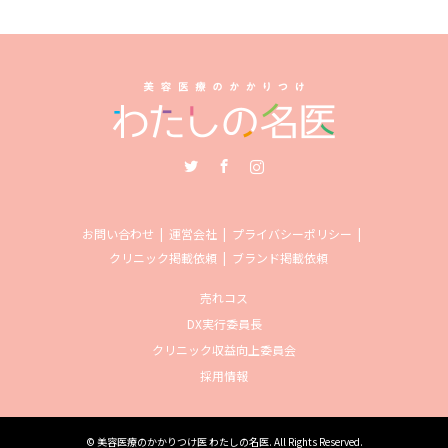
Twitter
Facebook
Instagram
お問い合わせ
運営会社
プライバシーポリシー
クリニック掲載依頼
ブランド掲載依頼
売れコス
DX実行委員長
クリニック収益向上委員会
採用情報
©
美容医療のかかりつけ医 わたしの名医
. All Rights Reserved.