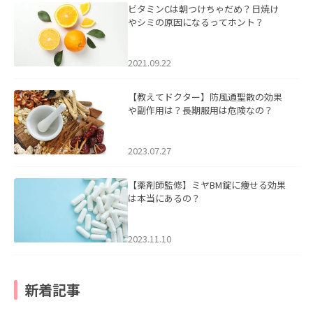
ビタミンCは朝つけちゃだめ？日焼け
やシミの原因になるってホント？
2021.09.22
【教えてドクター】防風通聖散の効果
や副作用は？長期服用は危険なの？
2023.07.27
【薬剤師監修】ミヤBM錠に痩せる効果
は本当にあるの？
2023.11.10
新着記事