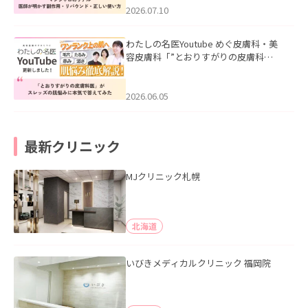
た。
2026.07.10
わたしの名医Youtube めぐ皮膚科・美
容皮膚科「”とおりすがりの皮膚科
医”がスレッズの肌悩みに本気で答えて
みた」を公開いたしました。
2026.06.05
最新クリニック
MJクリニック札幌
北海道
いびきメディカルクリニック 福岡院