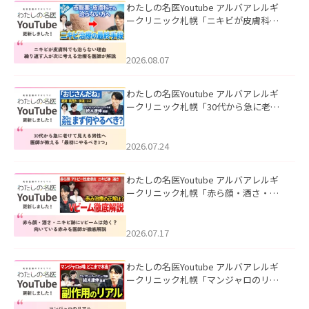
わたしの名医Youtube アルバアレルギ
ークリニック札幌「ニキビが皮膚科で
も治らない理由｜繰り返す人が次に考
える治療を医師が解説」を公開いたし
ました。
2026.08.07
わたしの名医Youtube アルバアレルギ
ークリニック札幌「30代から急に老け
て見える男性へ｜医師が教える「最初
にやるべき3つ」」を公開いたしまし
た。
2026.07.24
わたしの名医Youtube アルバアレルギ
ークリニック札幌「赤ら顔・酒さ・ニ
キビ跡にVビームは効く？向いている赤
みを医師が徹底解説」を公開いたしま
した。
2026.07.17
わたしの名医Youtube アルバアレルギ
ークリニック札幌「マンジャロのリア
ル｜医師が明かす副作用・リバウン
ド・正しい使い方」を公開いたしまし