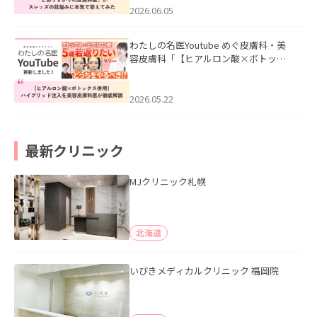
2026.06.05
わたしの名医Youtube めぐ皮膚科・美
容皮膚科「【ヒアルロン酸×ボトック
ス併用】ハイブリッド注入を美容皮膚
科医が徹底解説」を公開いたしまし
た。
2026.05.22
最新クリニック
MJクリニック札幌
北海道
いびきメディカルクリニック 福岡院