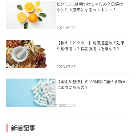
ビタミンCは朝つけちゃだめ？日焼け
やシミの原因になるってホント？
2021.09.22
【教えてドクター】防風通聖散の効果
や副作用は？長期服用は危険なの？
2023.07.27
【薬剤師監修】ミヤBM錠に痩せる効果
は本当にあるの？
2023.11.10
新着記事