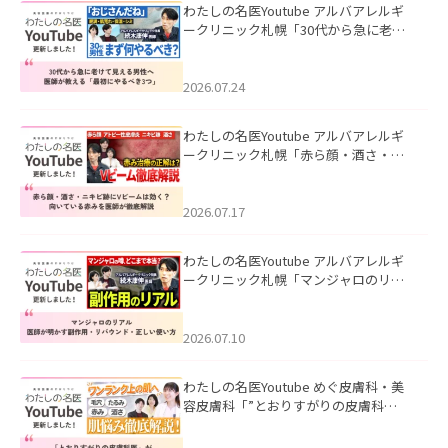
わたしの名医Youtube アルバアレルギ
ークリニック札幌「30代から急に老け
て見える男性へ｜医師が教える「最初
にやるべき3つ」」を公開いたしまし
た。
2026.07.24
わたしの名医Youtube アルバアレルギ
ークリニック札幌「赤ら顔・酒さ・ニ
キビ跡にVビームは効く？向いている赤
みを医師が徹底解説」を公開いたしま
した。
2026.07.17
わたしの名医Youtube アルバアレルギ
ークリニック札幌「マンジャロのリア
ル｜医師が明かす副作用・リバウン
ド・正しい使い方」を公開いたしまし
た。
2026.07.10
わたしの名医Youtube めぐ皮膚科・美
容皮膚科「”とおりすがりの皮膚科
医”がスレッズの肌悩みに本気で答えて
みた」を公開いたしました。