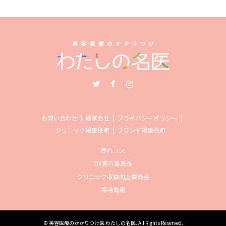
Twitter
Facebook
Instagram
お問い合わせ
運営会社
プライバシーポリシー
クリニック掲載依頼
ブランド掲載依頼
売れコス
DX実行委員長
クリニック収益向上委員会
採用情報
©
美容医療のかかりつけ医 わたしの名医
. All Rights Reserved.