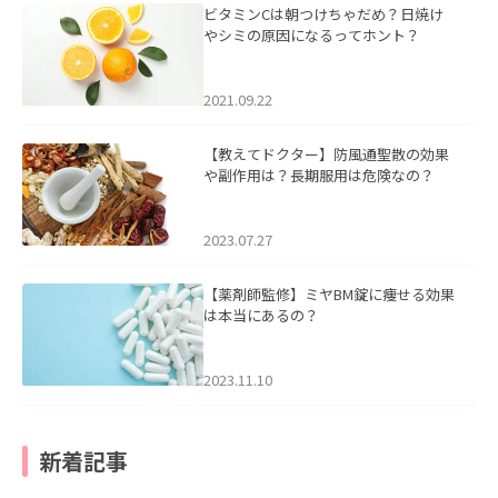
ビタミンCは朝つけちゃだめ？日焼け
やシミの原因になるってホント？
2021.09.22
【教えてドクター】防風通聖散の効果
や副作用は？長期服用は危険なの？
2023.07.27
【薬剤師監修】ミヤBM錠に痩せる効果
は本当にあるの？
2023.11.10
新着記事