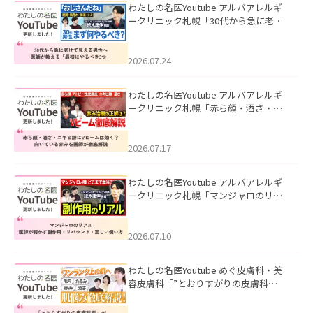
わたしの名医Youtube アルバアレルギ
ークリニック札幌「30代から急に老け
て見える男性へ｜医師が教える「最初
にやるべき3つ」」を公開いたしまし
た。
2026.07.24
わたしの名医Youtube アルバアレルギ
ークリニック札幌「赤ら顔・酒さ・ニ
キビ跡にVビームは効く？向いている赤
みを医師が徹底解説」を公開いたしま
した。
2026.07.17
わたしの名医Youtube アルバアレルギ
ークリニック札幌「マンジャロのリア
ル｜医師が明かす副作用・リバウン
ド・正しい使い方」を公開いたしまし
た。
2026.07.10
わたしの名医Youtube めぐ皮膚科・美
容皮膚科「”とおりすがりの皮膚科
医”がスレッズの肌悩みに本気で答えて
みた」を公開いたしました。