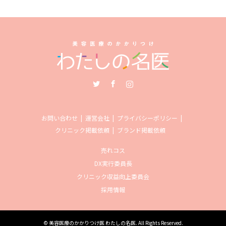
Twitter
Facebook
Instagram
お問い合わせ
運営会社
プライバシーポリシー
クリニック掲載依頼
ブランド掲載依頼
売れコス
DX実行委員長
クリニック収益向上委員会
採用情報
©
美容医療のかかりつけ医 わたしの名医
. All Rights Reserved.