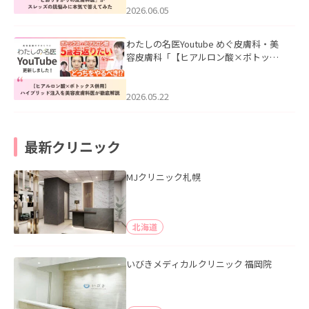
2026.06.05
わたしの名医Youtube めぐ皮膚科・美
容皮膚科「【ヒアルロン酸×ボトック
ス併用】ハイブリッド注入を美容皮膚
科医が徹底解説」を公開いたしまし
た。
2026.05.22
最新クリニック
MJクリニック札幌
北海道
いびきメディカルクリニック 福岡院