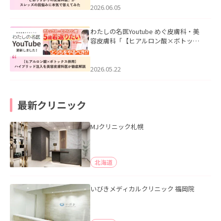
2026.06.05
わたしの名医Youtube めぐ皮膚科・美
容皮膚科「【ヒアルロン酸×ボトック
ス併用】ハイブリッド注入を美容皮膚
科医が徹底解説」を公開いたしまし
た。
2026.05.22
最新クリニック
MJクリニック札幌
北海道
いびきメディカルクリニック 福岡院