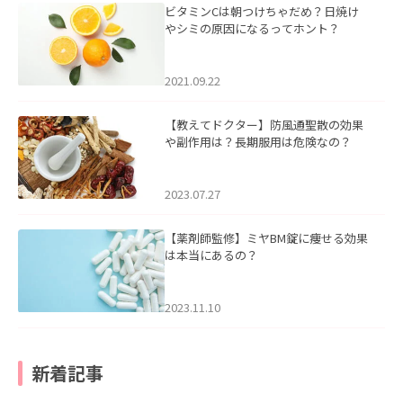
ビタミンCは朝つけちゃだめ？日焼け
やシミの原因になるってホント？
2021.09.22
【教えてドクター】防風通聖散の効果
や副作用は？長期服用は危険なの？
2023.07.27
【薬剤師監修】ミヤBM錠に痩せる効果
は本当にあるの？
2023.11.10
新着記事