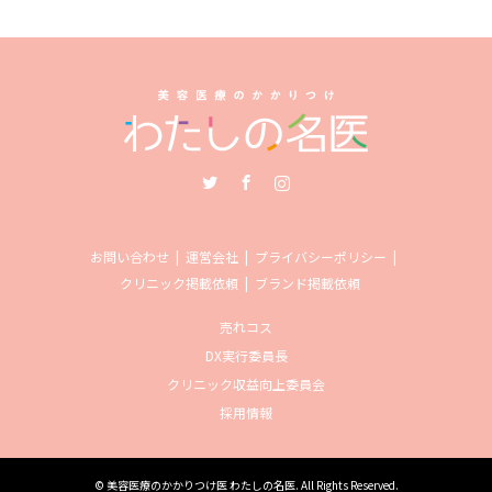
Twitter
Facebook
Instagram
お問い合わせ
運営会社
プライバシーポリシー
クリニック掲載依頼
ブランド掲載依頼
売れコス
DX実行委員長
クリニック収益向上委員会
採用情報
©
美容医療のかかりつけ医 わたしの名医
. All Rights Reserved.