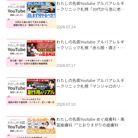
わたしの名医Youtube アルバアレルギ
ークリニック札幌「30代から急に老け
て見える男性へ｜医師が教える「最初
にやるべき3つ」」を公開いたしまし
た。
2026.07.24
わたしの名医Youtube アルバアレルギ
ークリニック札幌「赤ら顔・酒さ・ニ
キビ跡にVビームは効く？向いている赤
みを医師が徹底解説」を公開いたしま
した。
2026.07.17
わたしの名医Youtube アルバアレルギ
ークリニック札幌「マンジャロのリア
ル｜医師が明かす副作用・リバウン
ド・正しい使い方」を公開いたしまし
た。
2026.07.10
わたしの名医Youtube めぐ皮膚科・美
容皮膚科「”とおりすがりの皮膚科
医”がスレッズの肌悩みに本気で答えて
みた」を公開いたしました。