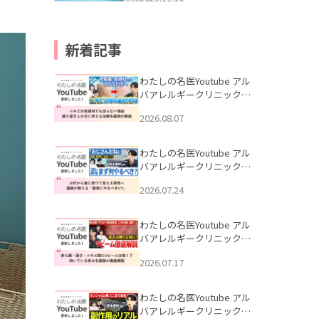
新着記事
わたしの名医Youtube アル
バアレルギークリニック札
幌「ニキビが皮膚科でも治
2026.08.07
らない理由｜繰り返す人が
次に考える治療を医師が解
説」を公開いたしました。
わたしの名医Youtube アル
バアレルギークリニック札
幌「30代から急に老けて見
2026.07.24
える男性へ｜医師が教える
「最初にやるべき3つ」」を
公開いたしました。
わたしの名医Youtube アル
バアレルギークリニック札
幌「赤ら顔・酒さ・ニキビ
2026.07.17
跡にVビームは効く？向いて
いる赤みを医師が徹底解
説」を公開いたしました。
わたしの名医Youtube アル
バアレルギークリニック札