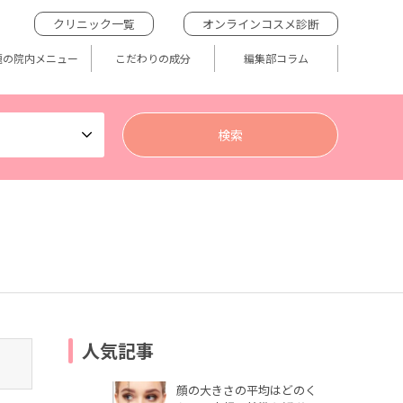
クリニック一覧
オンラインコスメ診断
題の院内メニュー
こだわりの成分
編集部コラム
人気記事
顔の大きさの平均はどのく