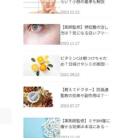
らい？小顔の基準も解説
2023.12.12
【医師監修】稗粒腫の治し
方は？気になる白いブツブ
ツの原因と自宅でできるケ
2023.11.17
アについて
ビタミンCは朝つけちゃだ
め？日焼けやシミの原因に
なるってホント？
2021.09.22
【教えてドクター】防風通
聖散の効果や副作用は？長
期服用は危険なの？
2023.07.27
【薬剤師監修】ミヤBM錠に
痩せる効果は本当にある
の？
2023.11.10