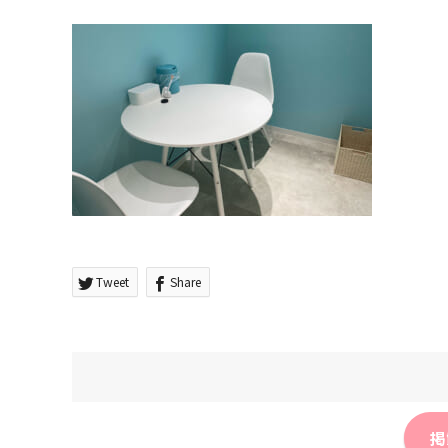
Tweet
Share
掲