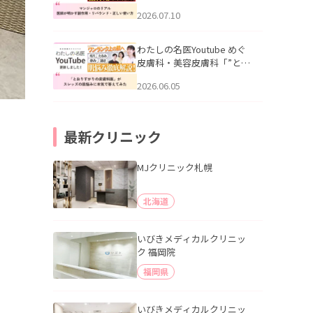
幌「マンジャロのリアル｜
2026.07.10
医師が明かす副作用・リバ
ウンド・正しい使い方」を
公開いたしました。
わたしの名医Youtube めぐ
皮膚科・美容皮膚科「”とお
りすがりの皮膚科医”がスレ
2026.06.05
ッズの肌悩みに本気で答え
てみた」を公開いたしまし
た。
最新クリニック
MJクリニック札幌
北海道
いびきメディカルクリニッ
ク 福岡院
福岡県
いびきメディカルクリニッ