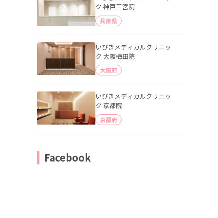
ク 神戸三宮院
兵庫県
いびきメディカルクリニッ
ク 大阪梅田院
大阪府
いびきメディカルクリニッ
ク 京都院
京都府
Facebook