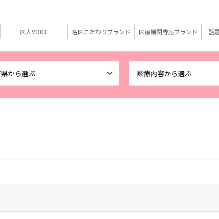
医人VOICE
名医こだわりブランド
医療機関専売ブランド
話
府県から選ぶ
診療内容から選ぶ