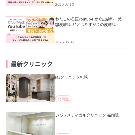
た。
2026.07.10
わたしの名医Youtube めぐ皮膚科・美
容皮膚科「”とおりすがりの皮膚科
医”がスレッズの肌悩みに本気で答えて
みた」を公開いたしました。
2026.06.05
最新クリニック
MJクリニック札幌
北海道
いびきメディカルクリニック 福岡院