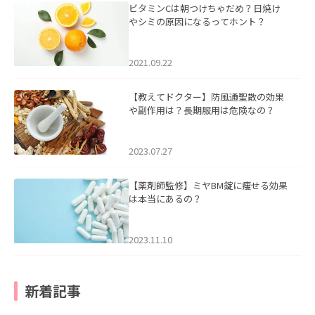
ビタミンCは朝つけちゃだめ？日焼け
やシミの原因になるってホント？
2021.09.22
【教えてドクター】防風通聖散の効果
や副作用は？長期服用は危険なの？
2023.07.27
【薬剤師監修】ミヤBM錠に痩せる効果
は本当にあるの？
2023.11.10
新着記事