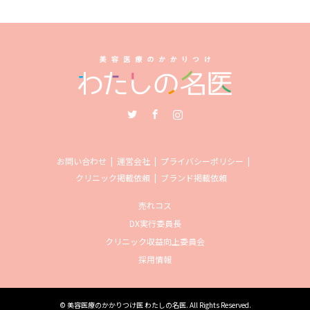
Twitter
Facebook
Instagram
お問い合わせ
運営会社
プライバシーポリシー
クリニック掲載依頼
ブランド掲載依頼
売れコス
DX実行委員長
クリニック収益向上委員会
採用情報
©
美容医療のかかりつけ医 わたしの名医
. All Rights Reserved.