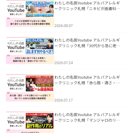
わたしの名医Youtube アルバアレルギ
ークリニック札幌「ニキビが皮膚科で
も治らない理由｜繰り返す人が次に考
える治療を医師が解説」を公開いたし
ました。
2026.08.07
わたしの名医Youtube アルバアレルギ
ークリニック札幌「30代から急に老け
て見える男性へ｜医師が教える「最初
にやるべき3つ」」を公開いたしまし
た。
2026.07.24
わたしの名医Youtube アルバアレルギ
ークリニック札幌「赤ら顔・酒さ・ニ
キビ跡にVビームは効く？向いている赤
みを医師が徹底解説」を公開いたしま
した。
2026.07.17
わたしの名医Youtube アルバアレルギ
ークリニック札幌「マンジャロのリア
ル｜医師が明かす副作用・リバウン
ド・正しい使い方」を公開いたしまし