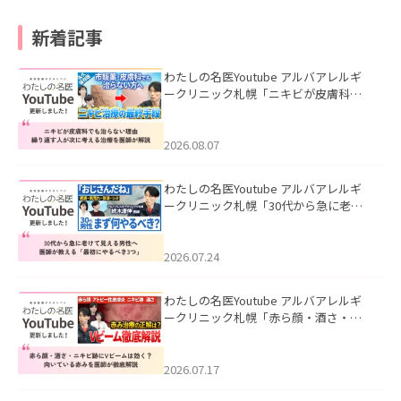
新着記事
わたしの名医Youtube アルバアレルギ
ークリニック札幌「ニキビが皮膚科で
も治らない理由｜繰り返す人が次に考
える治療を医師が解説」を公開いたし
ました。
2026.08.07
わたしの名医Youtube アルバアレルギ
ークリニック札幌「30代から急に老け
て見える男性へ｜医師が教える「最初
にやるべき3つ」」を公開いたしまし
た。
2026.07.24
わたしの名医Youtube アルバアレルギ
ークリニック札幌「赤ら顔・酒さ・ニ
キビ跡にVビームは効く？向いている赤
みを医師が徹底解説」を公開いたしま
した。
2026.07.17