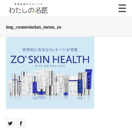
img_cosmesindan_menu_zo