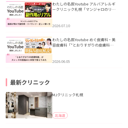
わたしの名医Youtube アルバアレルギ
ークリニック札幌「マンジャロのリア
ル｜医師が明かす副作用・リバウン
ド・正しい使い方」を公開いたしまし
た。
2026.07.10
わたしの名医Youtube めぐ皮膚科・美
容皮膚科「”とおりすがりの皮膚科
医”がスレッズの肌悩みに本気で答えて
みた」を公開いたしました。
2026.06.05
最新クリニック
MJクリニック札幌
北海道